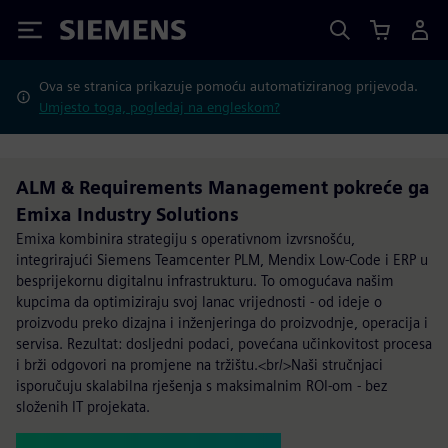
Siemens
Ova se stranica prikazuje pomoću automatiziranog prijevoda.
Umjesto toga, pogledaj na engleskom?
ALM & Requirements Management pokreće ga
Emixa Industry Solutions
Emixa kombinira strategiju s operativnom izvrsnošću,
integrirajući Siemens Teamcenter PLM, Mendix Low-Code i ERP u
besprijekornu digitalnu infrastrukturu. To omogućava našim
kupcima da optimiziraju svoj lanac vrijednosti - od ideje o
proizvodu preko dizajna i inženjeringa do proizvodnje, operacija i
servisa. Rezultat: dosljedni podaci, povećana učinkovitost procesa
i brži odgovori na promjene na tržištu.<br/>Naši stručnjaci
isporučuju skalabilna rješenja s maksimalnim ROI-om - bez
složenih IT projekata.