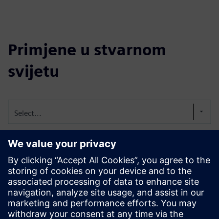
Primjene u stvarnom
svijetu
Select...
Automobilski ALM i
sljedivost s Emixom
Emixa pomaže automobilskim timovima implementirati
Polarion za upravljanje zahtjevima, promjenama i
sljedivošću tijekom životnog ciklusa proizvoda.