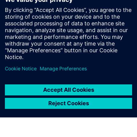
Digitalni mozak
Simulacija i emulacija radionice automobilskih boja
Poboljšanje energetske učinkovitosti u tercijarnom
tretmanu španjolskog plovila
Preduvjeti