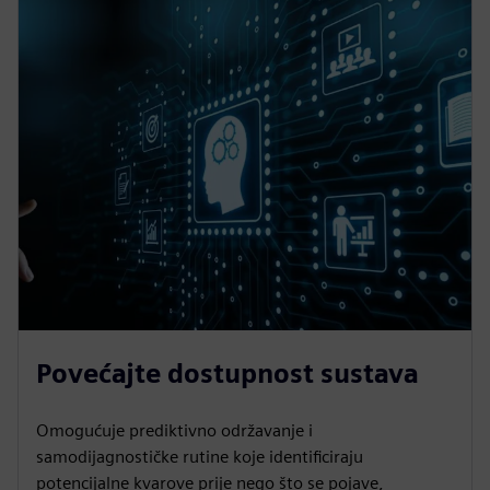
Povećajte dostupnost sustava
Omogućuje prediktivno održavanje i
samodijagnostičke rutine koje identificiraju
potencijalne kvarove prije nego što se pojave,