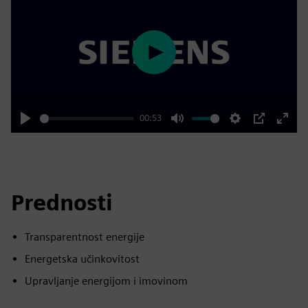
Play
00:53
Play
Mute
Settings
PIP
Enter
fulls
Prednosti
Transparentnost energije
Energetska učinkovitost
Upravljanje energijom i imovinom