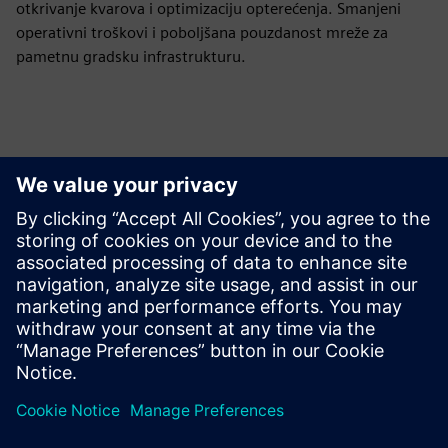
otkrivanje kvarova i optimizaciju opterećenja. Smanjeni
operativni troškovi i poboljšana pouzdanost mreže za
pametnu gradsku infrastrukturu.
Istražite resurse i srodne
proizvode
Dodatne informacije i resursi
Zajednički prijedlog vrijednosti