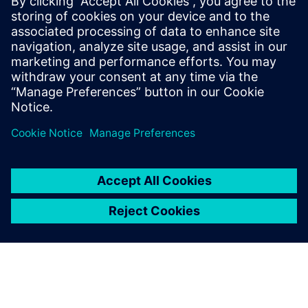
EDAG: Pametna tvornica
Preduvjeti
Automatizacija