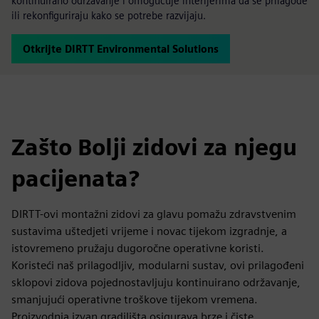
kontinuirano održavanje i omogućuje interijerima da se prilagode
ili rekonfiguriraju kako se potrebe razvijaju.
Otkrijte DIRTT Environmental Solutions
Zašto Bolji zidovi za njegu
pacijenata?
DIRTT-ovi montažni zidovi za glavu pomažu zdravstvenim
sustavima uštedjeti vrijeme i novac tijekom izgradnje, a
istovremeno pružaju dugoročne operativne koristi.
Koristeći naš prilagodljiv, modularni sustav, ovi prilagođeni
sklopovi zidova pojednostavljuju kontinuirano održavanje,
smanjujući operativne troškove tijekom vremena.
Proizvodnja izvan gradilišta osigurava brze i čiste