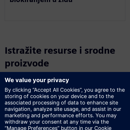
Istražite resurse i srodne
proizvode
Dodatne informacije i resursi
Dirtt Headwalls Brošura
Istražite Headwalls na Dirtt.com
Preduvjeti