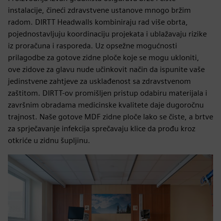
instalacije, čineći zdravstvene ustanove mnogo bržim
radom. DIRTT Headwalls kombiniraju rad više obrta,
pojednostavljuju koordinaciju projekata i ublažavaju rizike
iz proračuna i rasporeda. Uz opsežne mogućnosti
prilagodbe za gotove zidne ploče koje se mogu ukloniti,
ove zidove za glavu nude učinkovit način da ispunite vaše
jedinstvene zahtjeve za usklađenost sa zdravstvenom
zaštitom. DIRTT-ov promišljen pristup odabiru materijala i
završnim obradama medicinske kvalitete daje dugoročnu
trajnost. Naše gotove MDF zidne ploče lako se čiste, a brtve
za sprječavanje infekcija sprečavaju klice da prođu kroz
otkriće u zidnu šupljinu.