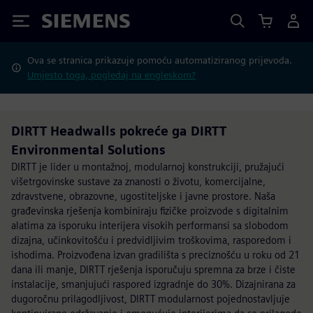
Siemens
Ova se stranica prikazuje pomoću automatiziranog prijevoda.
Umjesto toga, pogledaj na engleskom?
DIRTT Headwalls pokreće ga DIRTT
Environmental Solutions
DIRTT je lider u montažnoj, modularnoj konstrukciji, pružajući
višetrgovinske sustave za znanosti o životu, komercijalne,
zdravstvene, obrazovne, ugostiteljske i javne prostore. Naša
građevinska rješenja kombiniraju fizičke proizvode s digitalnim
alatima za isporuku interijera visokih performansi sa slobodom
dizajna, učinkovitošću i predvidljivim troškovima, rasporedom i
ishodima. Proizvođena izvan gradilišta s preciznošću u roku od 21
dana ili manje, DIRTT rješenja isporučuju spremna za brze i čiste
instalacije, smanjujući raspored izgradnje do 30%. Dizajnirana za
dugoročnu prilagodljivost, DIRTT modularnost pojednostavljuje