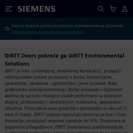
Siemens
Ova se stranica prikazuje pomoću automatiziranog prijevoda.
Umjesto toga, pogledaj na engleskom?
DIRTT Doors pokreće ga DIRTT Environmental
Solutions
DIRTT je lider u montažnoj, modularnoj konstrukciji, pružajući
višetrgovinske sustave za znanosti o životu, komercijalne,
zdravstvene, obrazovne, ugostiteljske i javne prostore. Naša
građevinska rješenja kombiniraju fizičke proizvode s digitalnim
alatima za isporuku interijera visokih performansi sa slobodom
dizajna, učinkovitošću i predvidljivim troškovima, rasporedom i
ishodima. Proizvođena izvan gradilišta s preciznošću u roku od 21
dana ili manje, DIRTT rješenja isporučuju spremna za brze i čiste
instalacije, smanjujući raspored izgradnje do 30%. Dizajnirana za
dugoročnu prilagodljivost, DIRTT modularnost pojednostavljuje