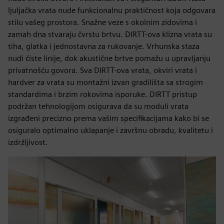
ljuljačka vrata nude funkcionalnu praktičnost koja odgovara
stilu vašeg prostora. Snažne veze s okolnim zidovima i
zamah dna stvaraju čvrstu brtvu. DIRTT-ova klizna vrata su
tiha, glatka i jednostavna za rukovanje. Vrhunska staza
nudi čiste linije, dok akustične brtve pomažu u upravljanju
privatnošću govora. Sva DIRTT-ova vrata, okviri vrata i
hardver za vrata su montažni izvan gradilišta sa strogim
standardima i brzim rokovima isporuke. DIRTT pristup
podržan tehnologijom osigurava da su moduli vrata
izgrađeni precizno prema vašim specifikacijama kako bi se
osiguralo optimalno uklapanje i završnu obradu, kvalitetu i
izdržljivost.