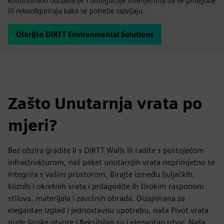
kontinuirano održavanje i omogućuje interijerima da se prilagode
ili rekonfiguriraju kako se potrebe razvijaju.
Otkrijte DIRTT Environmental Solutions
Zašto Unutarnja vrata po
mjeri?
Bez obzira gradite li s DIRTT Walls ili radite s postojećom
infrastrukturom, naš paket unutarnjih vrata neprimjetno se
integrira s vašim prostorom. Birajte između ljuljačkih,
kliznih i okretnih vrata i prilagodite ih širokim rasponom
stilova, materijala i završnih obrada. Dizajnirana za
elegantan izgled i jednostavnu upotrebu, naša Pivot vrata
nude široke otvore i fleksibilan su i elegantan izbor. Naša