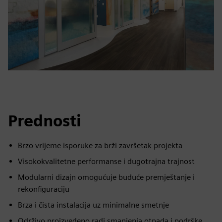
Prednosti
Brzo vrijeme isporuke za brži završetak projekta
Visokokvalitetne performanse i dugotrajna trajnost
Modularni dizajn omogućuje buduće premještanje i
rekonfiguraciju
Brza i čista instalacija uz minimalne smetnje
Održivo proizvedeno radi smanjenja otpada i podrške