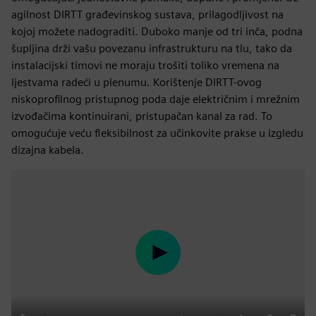
agilnost DIRTT građevinskog sustava, prilagodljivost na
kojoj možete nadograditi. Duboko manje od tri inča, podna
šupljina drži vašu povezanu infrastrukturu na tlu, tako da
instalacijski timovi ne moraju trošiti toliko vremena na
ljestvama radeći u plenumu. Korištenje DIRTT-ovog
niskoprofilnog pristupnog poda daje električnim i mrežnim
izvođačima kontinuirani, pristupačan kanal za rad. To
omogućuje veću fleksibilnost za učinkovite prakse u izgledu
dizajna kabela.
Play