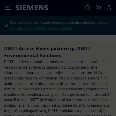
Siemens
Ova se stranica prikazuje pomoću automatiziranog prijevoda.
Umjesto toga, pogledaj na engleskom?
DIRTT Access Floors pokreće ga DIRTT
Environmental Solutions
DIRTT je lider u montažnoj, modularnoj konstrukciji, pružajući
višetrgovinske sustave za znanosti o životu, komercijalne,
zdravstvene, obrazovne, ugostiteljske i javne prostore. Naša
građevinska rješenja kombiniraju fizičke proizvode s digitalnim
alatima za isporuku interijera visokih performansi sa slobodom
dizajna, učinkovitošću i predvidljivim troškovima, rasporedom i
ishodima. Proizvođena izvan gradilišta s preciznošću u roku od 21
dana ili manje, DIRTT rješenja isporučuju spremna za brze i čiste
instalacije, smanjujući raspored izgradnje do 30%. Dizajnirana za
dugoročnu prilagodljivost, DIRTT modularnost pojednostavljuje