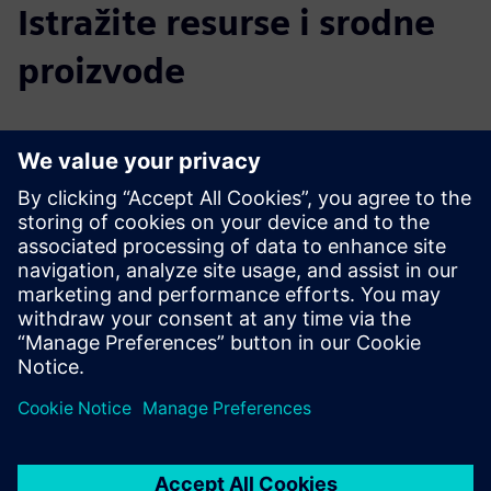
Istražite resurse i srodne
proizvode
Dodatne informacije i resursi
Dirtt Access Floors Brošura
DIRTT Access Floors za rezanje lima
Istražite Access Floors na Dirtt.com
Preduvjeti