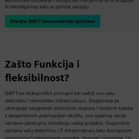
kontinuirano održavanje i omogućuje interijerima da se prilagode
ili rekonfiguriraju kako se potrebe razvijaju.
Otkrijte DIRTT Environmental Solutions
Zašto Funkcija i
fleksibilnost?
DIRTT-ov niskoprofilni pristupni kat sadrži svu vašu
električnu i tehnološku infrastrukturu. Dizajnirana za
uklanjanje neuglednih električnih stupova i izloženih kabela
s ekspanzivnim pokrivanjem okoliša, ova isplativa opcija
ubrzava cjelokupnu instalaciju vašeg projekta. Dugoročno
održava vašu električnu i IT infrastrukturu lako dostupnom
omogućujući jednostavne pomake, dopune i promjene. Uz