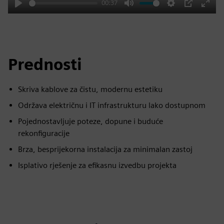
00:37
Play
Mute
Settings
PIP
Enter
fulls
Prednosti
Skriva kablove za čistu, modernu estetiku
Održava električnu i IT infrastrukturu lako dostupnom
Pojednostavljuje poteze, dopune i buduće
rekonfiguracije
Brza, besprijekorna instalacija za minimalan zastoj
Isplativo rješenje za efikasnu izvedbu projekta