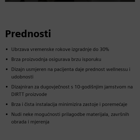
Play
Mute
Settings
PIP
Enter
fulls
Prednosti
Ubrzava vremenske rokove izgradnje do 30%
Brza proizvodnja osigurava brzu isporuku
Dizajn usmjeren na pacijenta daje prednost wellnessu i
udobnosti
Dizajniran za dugovječnost s 10-godišnjim jamstvom na
DIRTT proizvode
Brza i čista instalacija minimizira zastoje i poremećaje
Nudi neke mogućnosti prilagodbe materijala, završnih
obrada i mjerenja