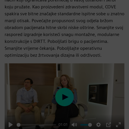
koju pružate. Kao proizvedeni zdravstveni modul, COVE
spakira sve bitne značajke standardne ispitne sobe u znatno
manji otisak. Povećajte propusnost svog odjela bržom
obradom pacijenata hitne skrbi niske oštrine. Smanjite svoj
raspored izgradnje koristeći snagu montažne, modularne
konstrukcije s DIRTT. Poboljšati brigu o pacijentima.
Smanjite vrijeme čekanja. Poboljšajte operativnu
optimizaciju bez žrtvovanja dizajna ili održivosti.
Play
01:01