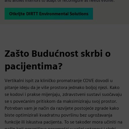
and allows interiors to adapt or reconfigure as needs evolve.
Otkrijte DIRTT Environmental Solutions
Zašto Budućnost skrbi o
pacijentima?
Vertikalni ispit za kliničko promatranje COVE dovodi u
pitanje ideju da je više prostora jednako boljoj njezi. Kako
se kodovi i prakse mijenjaju, zdravstveni sustavi suočavaju
se s povećanim pritiskom da maksimiziraju svoj prostor.
Potreban vam je način da razvijete postojeće zgrade kako
biste optimizirali kvadratnu površinu bez ugrožavanja
funkcije ili iskustva pacijenta. To se također mora učiniti na
način koji ograničava poremećaj u vašoj ustanovi i skrbi