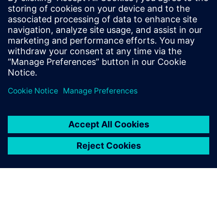
Dodatne informacije i resursi
COVE™ Brošura
Istražite COVE na Dirtt.com