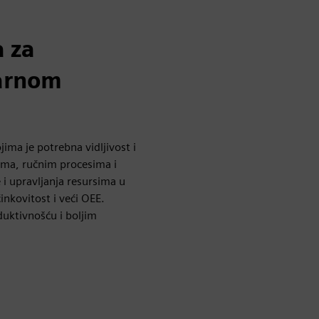
 za
varnom
ima je potrebna vidljivost i
ima, ručnim procesima i
i upravljanja resursima u
nkovitost i veći OEE.
uktivnošću i boljim