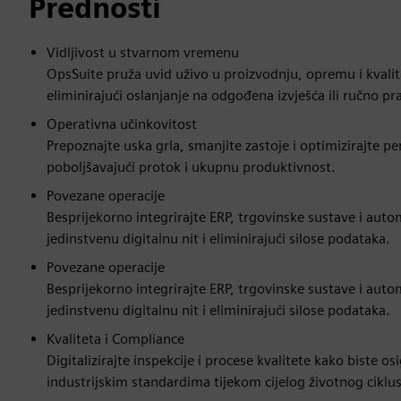
Prednosti
Vidljivost u stvarnom vremenu
OpsSuite pruža uvid uživo u proizvodnju, opremu i kval
eliminirajući oslanjanje na odgođena izvješća ili ručno pr
Operativna učinkovitost
Prepoznajte uska grla, smanjite zastoje i optimizirajte
poboljšavajući protok i ukupnu produktivnost.
Povezane operacije
Besprijekorno integrirajte ERP, trgovinske sustave i auto
jedinstvenu digitalnu nit i eliminirajući silose podataka.
Povezane operacije
Besprijekorno integrirajte ERP, trgovinske sustave i auto
jedinstvenu digitalnu nit i eliminirajući silose podataka.
Kvaliteta i Compliance
Digitalizirajte inspekcije i procese kvalitete kako biste o
industrijskim standardima tijekom cijelog životnog ciklu