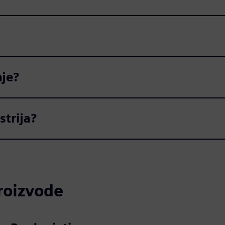
aje?
strija?
proizvode