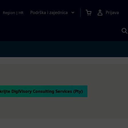
Podrška i zajednica
Prijava
Region
|
HR
P
p
S
krijte DigiVisory Consulting Services (Pty)