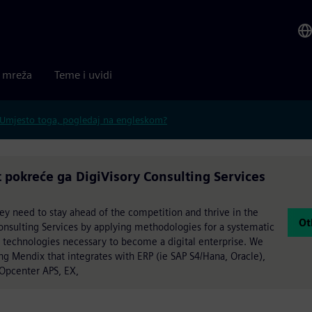
a mreža
Teme i uvidi
Umjesto toga, pogledaj na engleskom?
okreće ga DigiVisory Consulting Services
they need to stay ahead of the competition and thrive in the
Ot
Consulting Services by applying methodologies for a systematic
d technologies necessary to become a digital enterprise. We
ng Mendix that integrates with ERP (ie SAP S4/Hana, Oracle),
 Opcenter APS, EX,