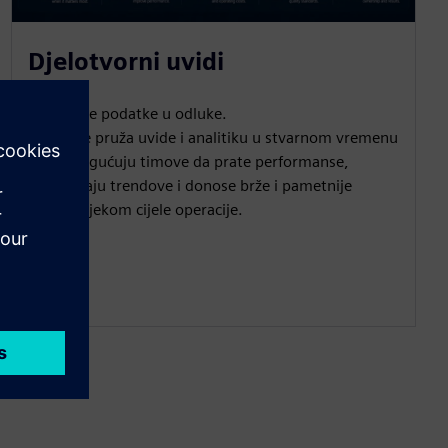
Djelotvorni uvidi
Pretvorite podatke u odluke.
OpsSuite pruža uvide i analitiku u stvarnom vremenu
koji omogućuju timove da prate performanse,
prepoznaju trendove i donose brže i pametnije
odluke tijekom cijele operacije.