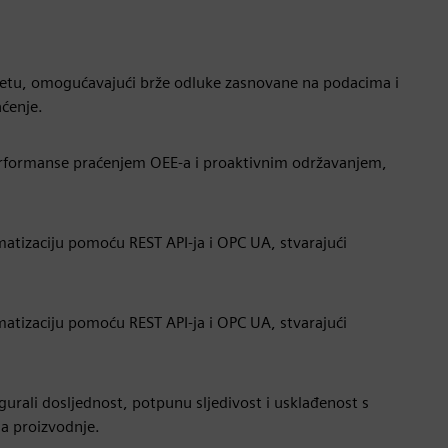
itetu, omogućavajući brže odluke zasnovane na podacima i
aćenje.
 performanse praćenjem OEE-a i proaktivnim održavanjem,
matizaciju pomoću REST API-ja i OPC UA, stvarajući
matizaciju pomoću REST API-ja i OPC UA, stvarajući
sigurali dosljednost, potpunu sljedivost i usklađenost s
sa proizvodnje.