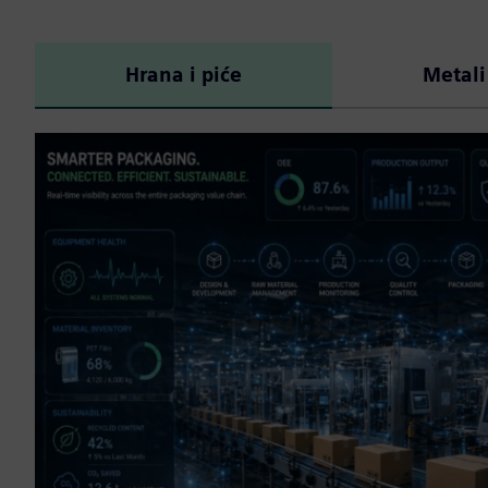
Hrana i piće
Metali