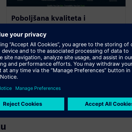
Poboljšana kvaliteta i
sljedivost
Poboljšajte kvalitetu, smanjite nedostatke i
osigurajte dosljednost.
OpsSuite pruža vidljivost i kontrolu u stvarnom
vremenu za rano prepoznavanje problema,
provođenje standarda i poticanje kontinuiranog
poboljšanja kvalitete u vašim operacijama.
tu