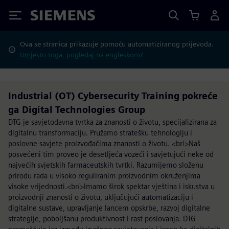
Siemens
Ova se stranica prikazuje pomoću automatiziranog prijevoda.
Umjesto toga, pogledaj na engleskom?
Industrial (OT) Cybersecurity Training pokreće
ga Digital Technologies Group
DTG je savjetodavna tvrtka za znanosti o životu, specijalizirana za
digitalnu transformaciju. Pružamo stratešku tehnologiju i
poslovne savjete proizvođačima znanosti o životu. <br/>Naš
posvećeni tim proveo je desetljeća vozeći i savjetujući neke od
najvećih svjetskih farmaceutskih tvrtki. Razumijemo složenu
prirodu rada u visoko reguliranim proizvodnim okruženjima
visoke vrijednosti.<br/>Imamo širok spektar vještina i iskustva u
proizvodnji znanosti o životu, uključujući automatizaciju i
digitalne sustave, upravljanje lancem opskrbe, razvoj digitalne
strategije, poboljšanu produktivnost i rast poslovanja. DTG