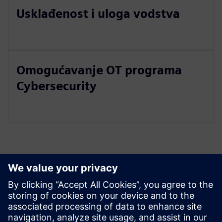
Usklađenost i uloga vodstva
Omogućavanje OT programa
Cybersecurity
Istražite resurse i srodne
proizvode