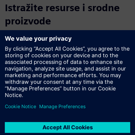
Istražite resurse i srodne
proizvode
Dodatne informacije i resursi
Više informacija
Preduvjeti
nijedan