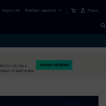
Podrška i zajednica
Prijava
Region
|
HR
P
p
S
Otkrijte DETASAD
ia Co. Ltd.) has a
ingdom of Saudi Arabia.