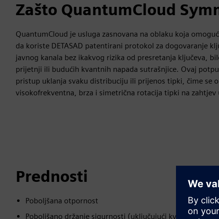
Zašto QuantumCloud Symm
QuantumCloud je usluga zasnovana na oblaku koja omoguć
da koriste DETASAD patentirani protokol za dogovaranje klj
javnog kanala bez ikakvog rizika od presretanja ključeva, bi
prijetnji ili budućih kvantnih napada sutrašnjice. Ovaj potpu
pristup uklanja svaku distribuciju ili prijenos tipki, čime s
visokofrekventna, brza i simetrična rotacija tipki na zahtjev
Prednosti
Poboljšana otpornost
Poboljšano držanje sigurnosti (uključujući kvantnu prijet