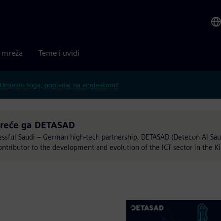
a mreža
Teme i uvidi
Umjesto toga, pogledaj na engleskom?
reće ga DETASAD
essful Saudi – German high-tech partnership, DETASAD (Detecon Al Saud
ntributor to the development and evolution of the ICT sector in the K