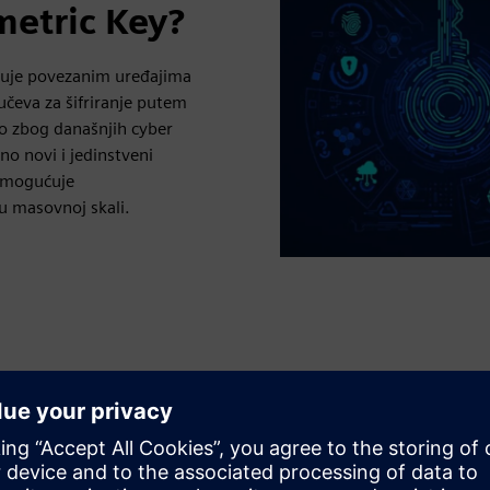
etric Key?
uje povezanim uređajima
učeva za šifriranje putem
lo zbog današnjih cyber
no novi i jedinstveni
e omogućuje
 u masovnoj skali.
nju)