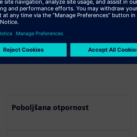
u stvarnom vremenu
Poboljšana otpornost