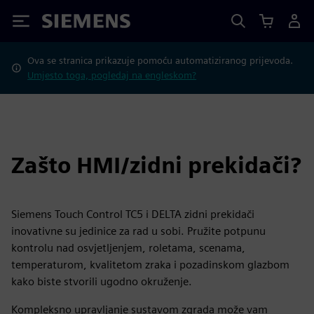
Siemens
Ova se stranica prikazuje pomoću automatiziranog prijevoda.
Umjesto toga, pogledaj na engleskom?
Zašto HMI/zidni prekidači?
Siemens Touch Control TC5 i DELTA zidni prekidači
inovativne su jedinice za rad u sobi. Pružite potpunu
kontrolu nad osvjetljenjem, roletama, scenama,
temperaturom, kvalitetom zraka i pozadinskom glazbom
kako biste stvorili ugodno okruženje.
Kompleksno upravljanje sustavom zgrada može vam