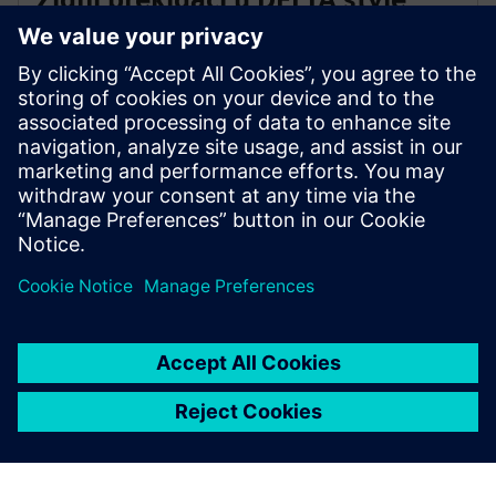
Konfigurirajte zidne prekidače u stilu DELTA s jednim,
dva ili četiri vertikalna para tipki. Svakom gumbu
dodijelite prebacivanje, zatamnjenje, zvono na
vratima, zaštitu od sunca ili kontrolu scene/efekta.
Svaki gumb sadrži LED za orijentaciju i status.