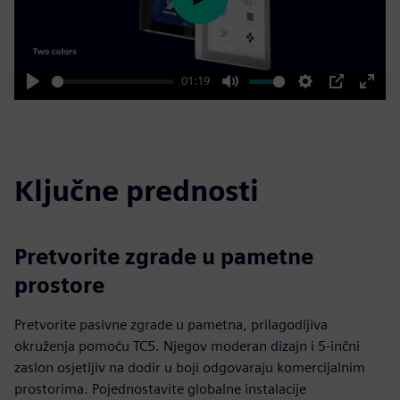
Play
01:19
Play
Mute
Settings
PIP
Enter
fulls
Ključne prednosti
Pretvorite zgrade u pametne
prostore
Pretvorite pasivne zgrade u pametna, prilagodljiva
okruženja pomoću TC5. Njegov moderan dizajn i 5-inčni
zaslon osjetljiv na dodir u boji odgovaraju komercijalnim
prostorima. Pojednostavite globalne instalacije