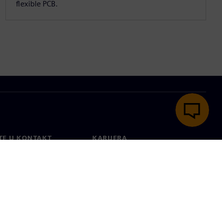
flexible PCB.
TE U KONTAKT
KARIJERA
kt
Poslovi i karijere
širom svijeta
Otvorene uloge