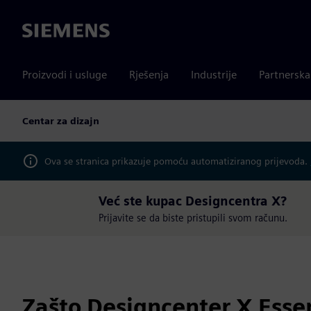
Siemens
Proizvodi i usluge
Rješenja
Industrije
Partnersk
Centar za dizajn
Ova se stranica prikazuje pomoću automatiziranog prijevoda.
Već ste kupac Designcentra X?
Prijavite se da biste pristupili svom računu.
Zašto Designcenter X Essen