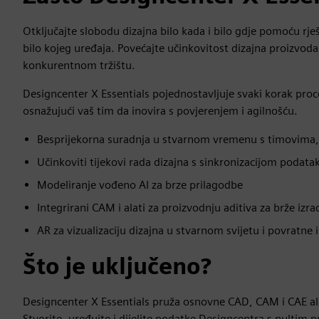
Otključajte slobodu dizajna bilo kada i bilo gdje pomoću rj
bilo kojeg uređaja. Povećajte učinkovitost dizajna proizvoda
konkurentnom tržištu.
Designcenter X Essentials pojednostavljuje svaki korak pro
osnažujući vaš tim da inovira s povjerenjem i agilnošću.
Besprijekorna suradnja u stvarnom vremenu s timovima,
Učinkoviti tijekovi rada dizajna s sinkronizacijom poda
Modeliranje vođeno AI za brze prilagodbe
Integrirani CAM i alati za proizvodnju aditiva za brže izr
AR za vizualizaciju dizajna u stvarnom svijetu i povratne 
Što je uključeno?
Designcenter X Essentials pruža osnovne CAD, CAM i CAE a
Stvorite, uređujte i dijelite podatke Designcentra s nultim