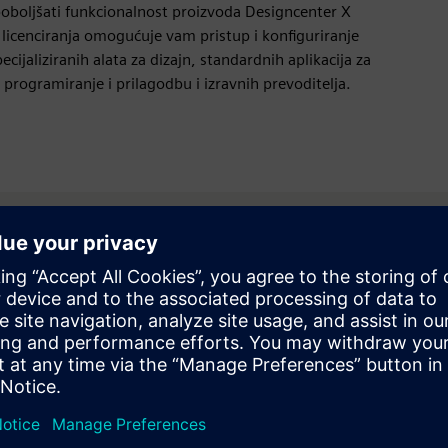
poboljšati funkcionalnost proizvoda Designcenter X
l licenciranja omogućuje vam pristup i konfiguriranje
aliziranih alata za dizajn, standardnih aplikacija za
za programiranje i prilagodbu i izravnih prevoditelja.
tno probno razdoblje: Designcenter X Essentials
 CAD, CAM i CAE zasnovane na webu na bilo kojem uređaju uz tr
om probnom razdoblju.