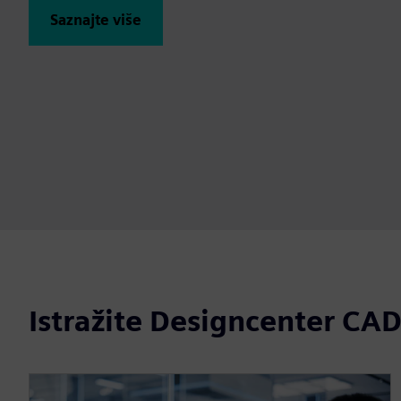
Saznajte više
Istražite Designcenter CA