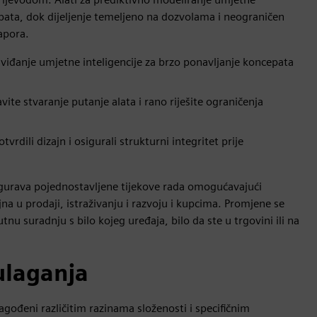
cepata, dok dijeljenje temeljeno na dozvolama i neograničen
apora.
dviđanje umjetne inteligencije za brzo ponavljanje koncepata
vite stvaranje putanje alata i rano riješite ograničenja
tvrdili dizajn i osigurali strukturni integritet prije
sigurava pojednostavljene tijekove rada omogućavajući
a u prodaji, istraživanju i razvoju i kupcima. Promjene se
tnu suradnju s bilo kojeg uređaja, bilo da ste u trgovini ili na
 ulaganja
agođeni različitim razinama složenosti i specifičnim