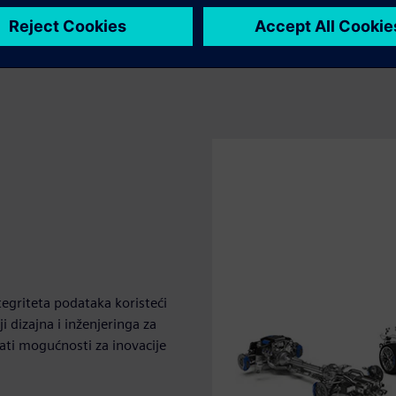
igncenter X rješenja jedan pored drugog.
tegriteta podataka koristeći
ji dizajna i inženjeringa za
vati mogućnosti za inovacije