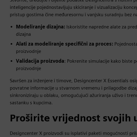
inteligencije pojednostavljuju skiciranje i vizualizaciju kon
pristup gostima čine međuresornu i vanjsku suradnju bez n
Modeliranje dizajna:
Iskoristite napredne alate za pre
dizajna
Alati za modeliranje specifični za proces:
Pojednosta
proizvodnje
Validacija proizvoda
: Pokrenite simulacije kako biste po
proizvodnje
Savršen za inženjere i timove, Designcenter X Essentials o
povratne informacije u stvarnom vremenu i prilagodbe dizajn
sinkroniziraju u oblaku, omogućujući ažuriranja uživo i trenu
sastanku s kupcima.
Proširite vrijednost svojih
Designcenter X proizvodi su isplativi paketi mogućnosti pril