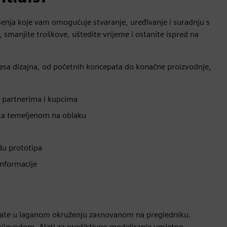
ešenja koje vam omogućuje stvaranje, uređivanje i suradnju s
, smanjite troškove, uštedite vrijeme i ostanite ispred na
cesa dizajna, od početnih koncepata do konačne proizvodnje,
 partnerima i kupcima
taka temeljenom na oblaku
adu prototipa
informacije
late u laganom okruženju zasnovanom na pregledniku.
 prijevodom. Alati za prediktivno modeliranje umjetne