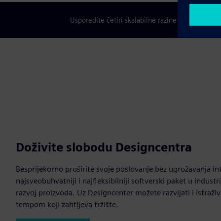
Usporedite četiri skalabilne razine značajki Des
Doživite slobodu Designcentra
Besprijekorno proširite svoje poslovanje bez ugrožavanja in
najsveobuhvatniji i najfleksibilniji softverski paket u industri
razvoj proizvoda. Uz Designcenter možete razvijati i istraži
tempom koji zahtijeva tržište.