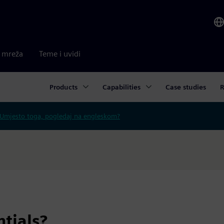
a mreža
Teme i uvidi
Products
Capabilities
Case studies
R
Umjesto toga, pogledaj na engleskom?
tials?