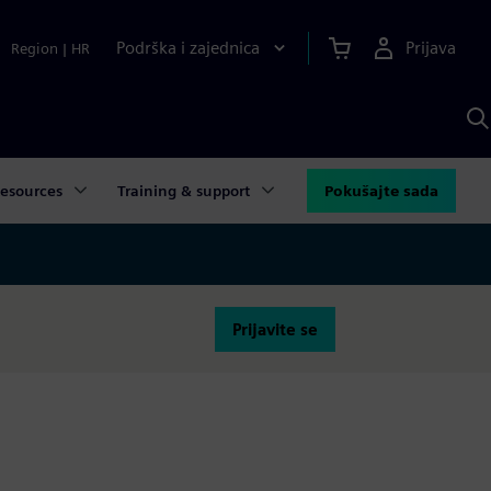
Podrška i zajednica
Prijava
Region
|
HR
P
p
S
esources
Training & support
Pokušajte sada
Prijavite se