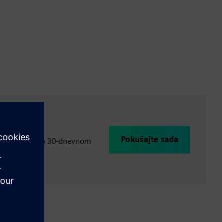
Pokušajte sada
enutni pristup 30-dnevnom