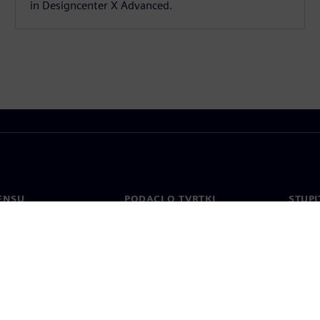
in Designcenter X Advanced.
ENSU
PODACI O TVRTKI
STUPI
Tvrtka
Konta
o
Odnosi s investitorima
Uredi 
 tisak
Strategija