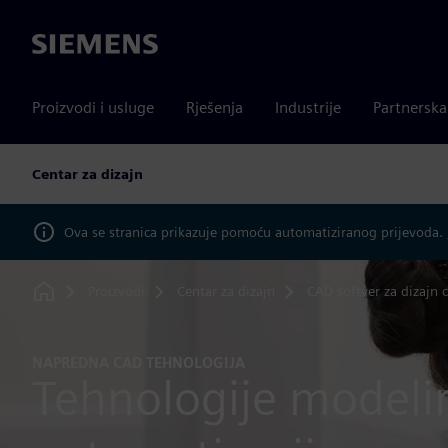
Siemens
Proizvodi i usluge
Rješenja
Industrije
Partnersk
Centar za dizajn
Ova se stranica prikazuje pomoću automatiziranog prijevoda.
Proizvodi
Centar za dizajn
CAD softver za dizajn 
Home
NAPREDNA CAD TEHNOLOGIJA
Tehnologije modelir