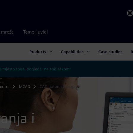
a mreža
Teme i uvidi
Products
Capabilities
Case studies
R
Umjesto toga, pogledaj na engleskom?
centra
MCAD
CAD automatizacija
anja i