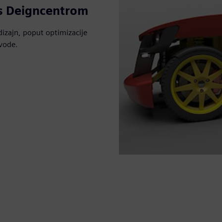
 s Deigncentrom
izajn, poput optimizacije
zvode.