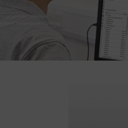
jna proizvoda i suradnju,
ijeme stavljanja na tržište uz