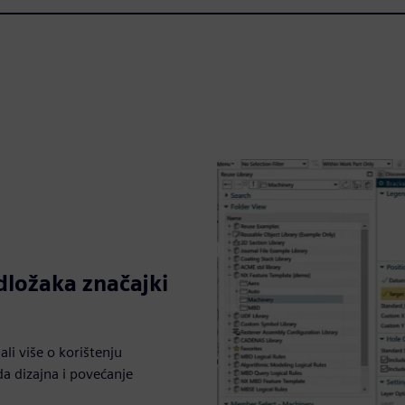
dložaka značajki
ali više o korištenju
da dizajna i povećanje