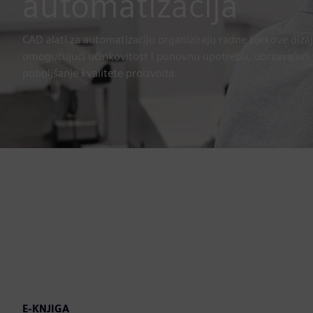
automatizacija
CAD alati za automatizaciju organiziraju radne tijekove diza
omogućujući učinkovitost i ponovnu upotrebu, ubrzavajući vr
poboljšanje kvalitete proizvoda.
E-KNJIGA