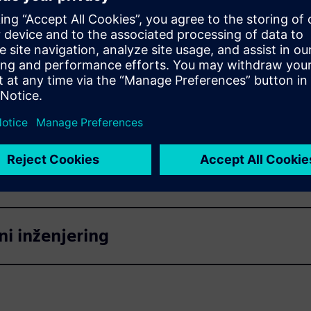
ste poboljšali kvalitetu dizajna proizvoda i povećali brzinu
ni inženjering