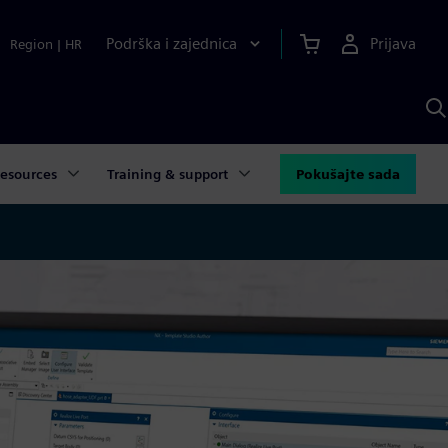
Podrška i zajednica
Prijava
Region
|
HR
P
p
S
esources
Training & support
Pokušajte sada