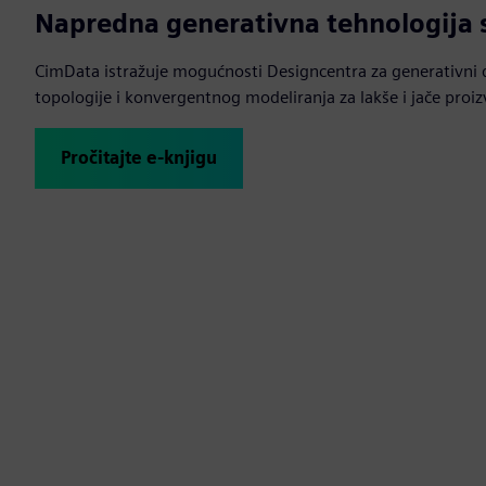
Napredna generativna tehnologija
CimData istražuje mogućnosti Designcentra za generativni d
topologije i konvergentnog modeliranja za lakše i jače proi
Pročitajte e-knjigu