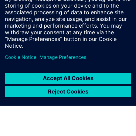
Tvrtka:
Hoedtke
Industrija:
Automotive & transportation, Heavy
equipment, Industrial machinery
Mjesto:
Pinneberg , Germany
Siemens softver:
NX