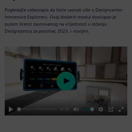
Pogledajte videozapis da biste saznali više o Designcenter
Immersive Exploreru. Ovaj dodatni modul dostupan je
putem licenci zasnovanog na vrijednosti u izdanju
Designcentra za prosinac 2023. i novijim.
Play
01:35
Play
Mute
Settings
PIP
Enter
fulls