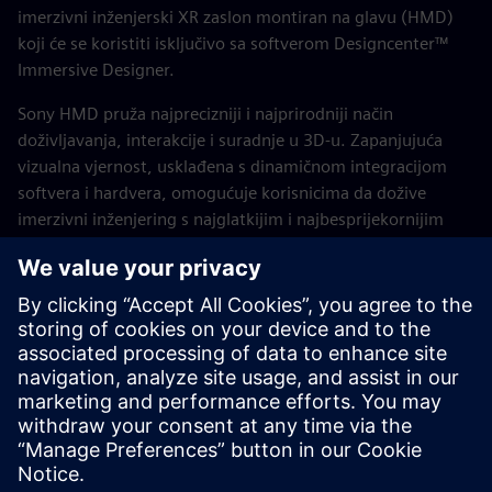
imerzivni inženjerski XR zaslon montiran na glavu (HMD)
koji će se koristiti isključivo sa softverom Designcenter™
Immersive Designer.
Sony HMD pruža najprecizniji i najprirodniji način
doživljavanja, interakcije i suradnje u 3D-u. Zapanjujuća
vizualna vjernost, usklađena s dinamičnom integracijom
softvera i hardvera, omogućuje korisnicima da dožive
imerzivni inženjering s najglatkijim i najbesprijekornijim
tijekovima rada.
Transformativni alat koji se koristi u cijelom portfelju
Siemens Xcelerator, Sony HMD pojačava mogućnost
premošćivanjem jaza između stvarnog i digitalnog svijeta.
Istražite Designcenter Immersive Designer
Saznajte više o Sony XR zaslonu montiranom na glavu