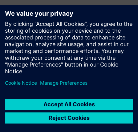
Microsoft® Windows® 10 (ograničena podrška za Windows
7 SP1 i Windows 8)
2 GB RAM-A
40 GB na tvrdom disku — 7200 o/min
Za upravljanje licencama temeljeno na oblaku potrebna je
internetska veza
INTEL® Core™ I3 (ili ekvivalent) 32-bitni ili 64-bitni procesor
Monitor 17 ″ rezolucije 1280x1024