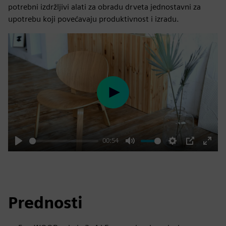
potrebni izdržljivi alati za obradu drveta jednostavni za
upotrebu koji povećavaju produktivnost i izradu.
Play
00:54
Play
Mute
Settings
PIP
Enter
fulls
Prednosti