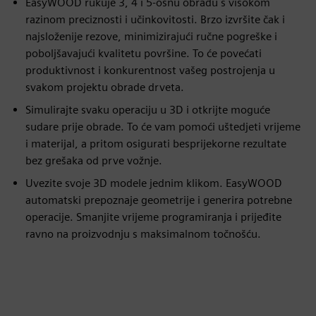
EasyWOOD rukuje 3, 4 i 5-osnu obradu s visokom
razinom preciznosti i učinkovitosti. Brzo izvršite čak i
najsloženije rezove, minimizirajući ručne pogreške i
poboljšavajući kvalitetu površine. To će povećati
produktivnost i konkurentnost vašeg postrojenja u
svakom projektu obrade drveta.
Simulirajte svaku operaciju u 3D i otkrijte moguće
sudare prije obrade. To će vam pomoći uštedjeti vrijeme
i materijal, a pritom osigurati besprijekorne rezultate
bez grešaka od prve vožnje.
Uvezite svoje 3D modele jednim klikom. EasyWOOD
automatski prepoznaje geometrije i generira potrebne
operacije. Smanjite vrijeme programiranja i prijeđite
ravno na proizvodnju s maksimalnom točnošću.