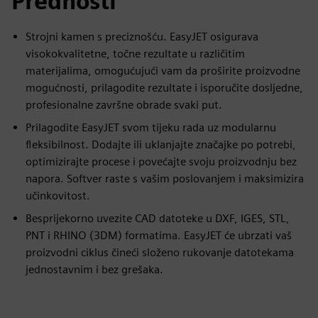
Prednosti
Strojni kamen s preciznošću. EasyJET osigurava
visokokvalitetne, točne rezultate u različitim
materijalima, omogućujući vam da proširite proizvodne
mogućnosti, prilagodite rezultate i isporučite dosljedne,
profesionalne završne obrade svaki put.
Prilagodite EasyJET svom tijeku rada uz modularnu
fleksibilnost. Dodajte ili uklanjajte značajke po potrebi,
optimizirajte procese i povećajte svoju proizvodnju bez
napora. Softver raste s vašim poslovanjem i maksimizira
učinkovitost.
Besprijekorno uvezite CAD datoteke u DXF, IGES, STL,
PNT i RHINO (3DM) formatima. EasyJET će ubrzati vaš
proizvodni ciklus čineći složeno rukovanje datotekama
jednostavnim i bez grešaka.