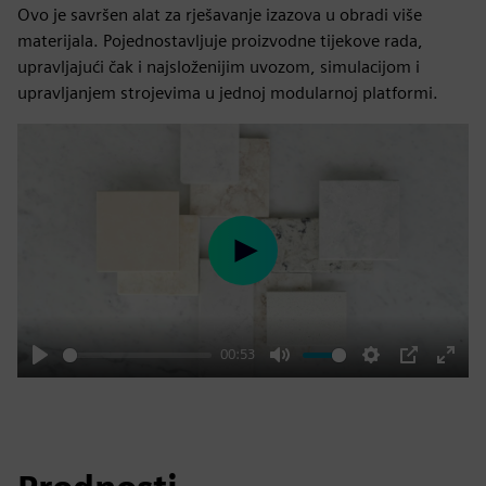
Ovo je savršen alat za rješavanje izazova u obradi više
materijala. Pojednostavljuje proizvodne tijekove rada,
upravljajući čak i najsloženijim uvozom, simulacijom i
upravljanjem strojevima u jednoj modularnoj platformi.
Play
00:53
Play
Mute
Settings
PIP
Enter
fulls