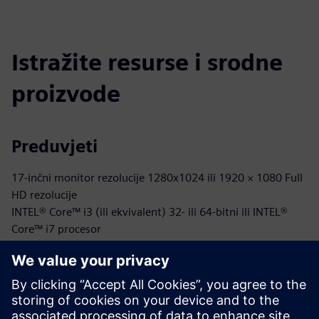
Istražite resurse i srodne
proizvode
Preduvjeti
17-inčni monitor rezolucije 1280x1024 ili 1920 × 1080 Full
HD rezolucije
INTEL® Core™ i3 (ili ekvivalent) 32- ili 64-bitni ili INTEL®
Core™ i7 procesor
Microsoft® Windows® 10 (ograničena podrška za Windows
7 SP1 i Windows 8)
Ili 2 GB ili 8 GB (ili više) RAM-a
Kompatibilni su OpenGL®, NVIDIA® GeForce® GTX serije ili
AMD Radeon™ RX serije