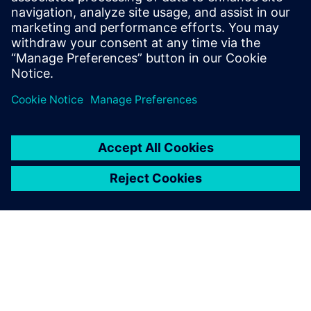
40 GB dostupno na tvrdom disku ili na SSD-u
Za upravljanje licencama temeljeno na oblaku potrebna je
internetska veza