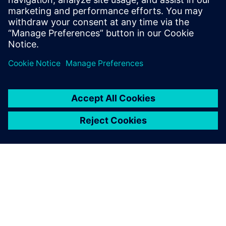
Za upravljanje licencama temeljeno na oblaku potrebna je
internetska veza