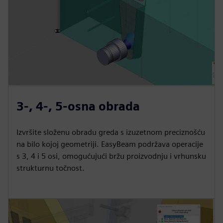
3-, 4-, 5-osna obrada
Izvršite složenu obradu greda s izuzetnom preciznošću
na bilo kojoj geometriji. EasyBeam podržava operacije
s 3, 4 i 5 osi, omogućujući bržu proizvodnju i vrhunsku
strukturnu točnost.