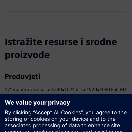
Istražite resurse i srodne
proizvode
Preduvjeti
17" monitor rezolucije 1280x1024 ili sa 1920x1080 Full HD
INTEL® Core™ i3 (ili ekvivalent) 32- ili 64-bitni ili INTEL®
Core™ i7 procesor
40 GB dostupno na tvrdom disku ili na SSD-u
Ili 2 GB ili 8 GB (ili više)
Ili 2 GB ili 8 GB (ili više) RAM-a
40 GB dostupno na tvrdom disku ili na SSD-u