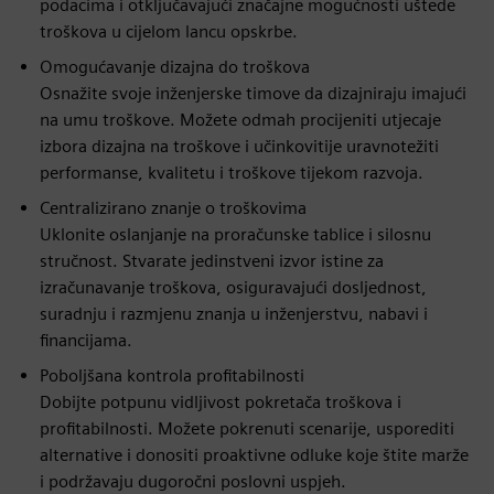
podacima i otključavajući značajne mogućnosti uštede
troškova u cijelom lancu opskrbe.
Omogućavanje dizajna do troškova
Osnažite svoje inženjerske timove da dizajniraju imajući
na umu troškove. Možete odmah procijeniti utjecaje
izbora dizajna na troškove i učinkovitije uravnotežiti
performanse, kvalitetu i troškove tijekom razvoja.
Centralizirano znanje o troškovima
Uklonite oslanjanje na proračunske tablice i silosnu
stručnost. Stvarate jedinstveni izvor istine za
izračunavanje troškova, osiguravajući dosljednost,
suradnju i razmjenu znanja u inženjerstvu, nabavi i
financijama.
Poboljšana kontrola profitabilnosti
Dobijte potpunu vidljivost pokretača troškova i
profitabilnosti. Možete pokrenuti scenarije, usporediti
alternative i donositi proaktivne odluke koje štite marže
i podržavaju dugoročni poslovni uspjeh.