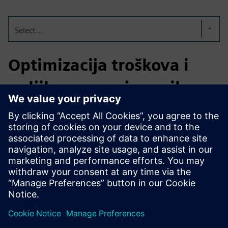
Select...
Optimizacija troškova i
ugljika u razvoju vozila
Uravnotežite troškove, performanse i održivost od
najranijih faza projektiranja. Integriranjem analize troškova
i ugljika u cijelom životnom ciklusu proizvoda dobivate
vidljivost od kraja do kraja, omogućujući pametnije odluke
o dizajnu, nabavci i proizvodnji uz poboljšanje marža i
smanjenje emisija.