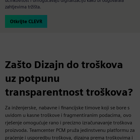
učinkovitost i omogućavaju digitalizaciju kako bi odgovarala
zahtjevima tržišta.
Otkrijte CLEVR
Zašto Dizajn do troškova
uz potpunu
transparentnost troškova?
Za inženjerske, nabavne i financijske timove koji se bore s
uvidom u kasne troškove i fragmentiranim podacima, ovo
rješenje omogućuje rano i precizno izračunavanje troškova
proizvoda. Teamcenter PCM pruža jedinstvenu platformu za
praćenje i usporedbu troškova, dizajna prema troškovima i