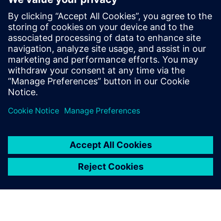
koda
Ubrzajte digitalnu transformaciju pomoću Mendix Low-
Code
Sveobuhvatni vodič za niski kod
Preduvjeti