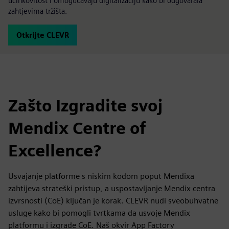
učinkovitost i omogućavaju digitalizaciju kako bi odgovarala
zahtjevima tržišta.
Otkrijte CLEVR
Zašto Izgradite svoj
Mendix Centre of
Excellence?
Usvajanje platforme s niskim kodom poput Mendixa
zahtijeva strateški pristup, a uspostavljanje Mendix centra
izvrsnosti (CoE) ključan je korak. CLEVR nudi sveobuhvatne
usluge kako bi pomogli tvrtkama da usvoje Mendix
platformu i izgrade CoE. Naš okvir App Factory