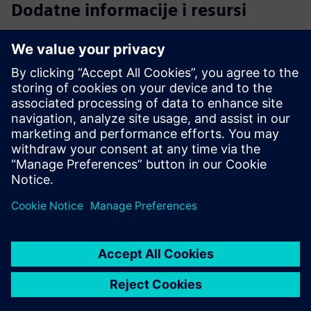
Dodatne informacije i resursi
Bijela knjiga: Proširenje PLM mogućnosti s niskim kodom
Zašto su proizvodne operacije učinkovitije s niskim kodom i
umjetnom inteligencijom
Mendix for Teamcenter
Zašto je Siemens Teamcenter bolji s Mendix Low-Code
Preduvjeti