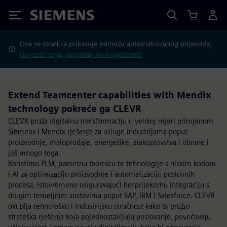
Siemens
Ova se stranica prikazuje pomoću automatiziranog prijevoda.
Umjesto toga, pogledaj na engleskom?
Extend Teamcenter capabilities with Mendix
technology pokreće ga CLEVR
CLEVR pruža digitalnu transformaciju u velikoj mjeri primjenom
Siemens i Mendix rješenja za usluge industrijama poput
proizvodnje, maloprodaje, energetike, zrakoplovstva i obrane i
još mnogo toga.
Koristimo PLM, pametnu tvornicu te tehnologije s niskim kodom
i AI za optimizaciju proizvodnje i automatizaciju poslovnih
procesa, istovremeno osiguravajući besprijekornu integraciju s
drugim temeljnim sustavima poput SAP, IBM i Salesforce. CLEVR
okuplja tehnološku i industrijsku stručnost kako bi pružio
strateška rješenja koja pojednostavljuju poslovanje, povećavaju