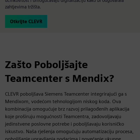
učinkovitost i omogućavaju digitalizaciju kako bi odgovarala
zahtjevima tržišta.
Otkrijte CLEVR
Zašto Poboljšajte
Teamcenter s Mendix?
CLEVR poboljšava Siemens Teamcenter integrirajući ga s
Mendixom, vodećom tehnologijom niskog koda. Ova
kombinacija omogućuje brz razvoj prilagođenih aplikacija
koje proširuju mogućnosti Teamcentra, zadovoljavaju
jedinstvene poslovne potrebe i poboljšavaju korisničko
iskustvo. Naša rješenja omogućuju automatizaciju procesa,
poboljšanje upravljanja podacima i povećanje ukupne