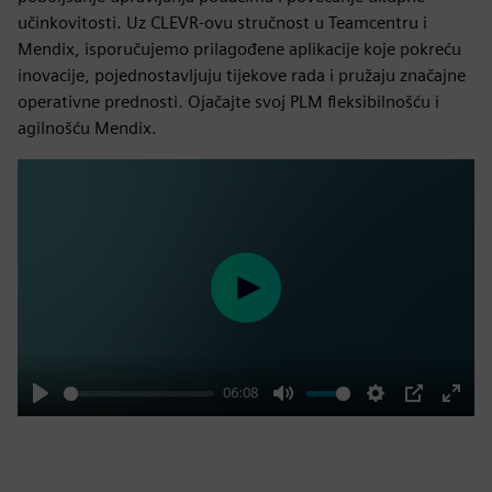
učinkovitosti. Uz CLEVR-ovu stručnost u Teamcentru i
Mendix, isporučujemo prilagođene aplikacije koje pokreću
inovacije, pojednostavljuju tijekove rada i pružaju značajne
operativne prednosti. Ojačajte svoj PLM fleksibilnošću i
agilnošću Mendix.
Play
06:08
Play
Mute
Settings
PIP
Enter
fulls