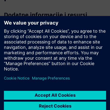
Dodatne informacije i resursi
PLM za proizvodnju
CLEVR holistički dizajn broda
Je li dizajn vašeg broda spreman zadovoljiti ekološke i
ekonomske zahtjeve?
Preduvjeti