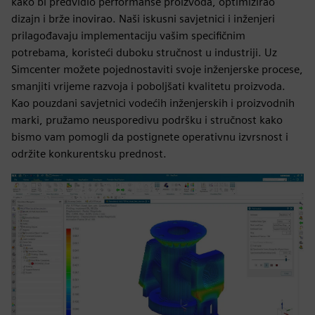
kako bi predvidio performanse proizvoda, optimizirao
dizajn i brže inovirao. Naši iskusni savjetnici i inženjeri
prilagođavaju implementaciju vašim specifičnim
potrebama, koristeći duboku stručnost u industriji. Uz
Simcenter možete pojednostaviti svoje inženjerske procese,
smanjiti vrijeme razvoja i poboljšati kvalitetu proizvoda.
Kao pouzdani savjetnici vodećih inženjerskih i proizvodnih
marki, pružamo neusporedivu podršku i stručnost kako
bismo vam pomogli da postignete operativnu izvrsnost i
održite konkurentsku prednost.