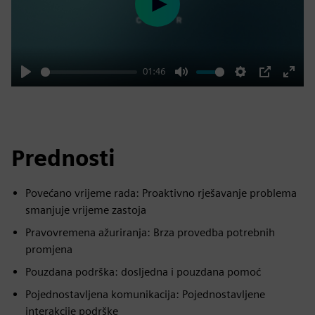
Play
01:46
Play
Mute
Settings
PIP
Enter
fulls
Prednosti
Povećano vrijeme rada: Proaktivno rješavanje problema
smanjuje vrijeme zastoja
Pravovremena ažuriranja: Brza provedba potrebnih
promjena
Pouzdana podrška: dosljedna i pouzdana pomoć
Pojednostavljena komunikacija: Pojednostavljene
interakcije podrške