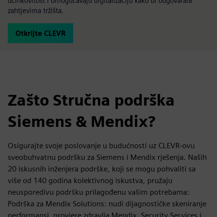
učinkovitost i omogućavaju digitalizaciju kako bi odgovarala
zahtjevima tržišta.
Otkrijte CLEVR
Zašto Stručna podrška
Siemens & Mendix?
Osigurajte svoje poslovanje u budućnosti uz CLEVR-ovu
sveobuhvatnu podršku za Siemens i Mendix rješenja. Naših
20 iskusnih inženjera podrške, koji se mogu pohvaliti sa
više od 140 godina kolektivnog iskustva, pružaju
neusporedivu podršku prilagođenu vašim potrebama:
Podrška za Mendix Solutions: nudi dijagnostičke skeniranje
performansi, provjere zdravlja Mendix, Security Services i