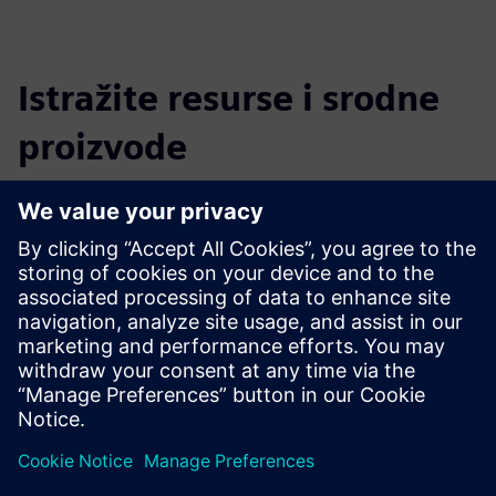
Istražite resurse i srodne
proizvode
Dodatne informacije i resursi
CLEVR Mendix i Siemens podrška
Kontaktirajte CLEVR podršku
Preduvjeti