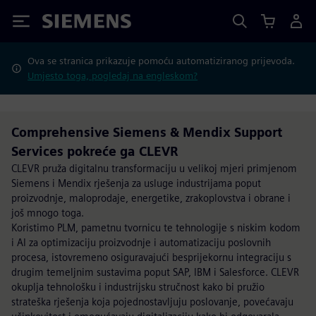
Siemens
Ova se stranica prikazuje pomoću automatiziranog prijevoda.
Umjesto toga, pogledaj na engleskom?
Comprehensive Siemens & Mendix Support
Services pokreće ga CLEVR
CLEVR pruža digitalnu transformaciju u velikoj mjeri primjenom
Siemens i Mendix rješenja za usluge industrijama poput
proizvodnje, maloprodaje, energetike, zrakoplovstva i obrane i
još mnogo toga.
Koristimo PLM, pametnu tvornicu te tehnologije s niskim kodom
i AI za optimizaciju proizvodnje i automatizaciju poslovnih
procesa, istovremeno osiguravajući besprijekornu integraciju s
drugim temeljnim sustavima poput SAP, IBM i Salesforce. CLEVR
okuplja tehnološku i industrijsku stručnost kako bi pružio
strateška rješenja koja pojednostavljuju poslovanje, povećavaju