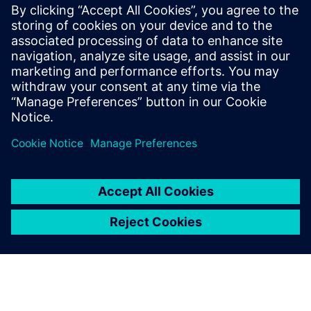
Upravljanje proizvodnim operacijama CLEVR
Implementacija CLEVR Opcentera
Preduvjeti