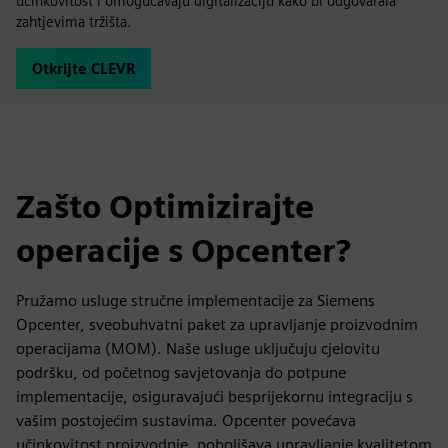
učinkovitost i omogućavaju digitalizaciju kako bi odgovarala
zahtjevima tržišta.
Otkrijte CLEVR
Zašto Optimizirajte
operacije s Opcenter?
Pružamo usluge stručne implementacije za Siemens
Opcenter, sveobuhvatni paket za upravljanje proizvodnim
operacijama (MOM). Naše usluge uključuju cjelovitu
podršku, od početnog savjetovanja do potpune
implementacije, osiguravajući besprijekornu integraciju s
vašim postojećim sustavima. Opcenter povećava
učinkovitost proizvodnje, poboljšava upravljanje kvalitetom