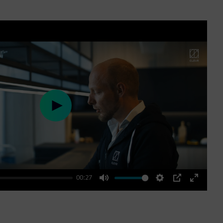
Play
00:27
Mute
Settings
PIP
Enter
fullscre