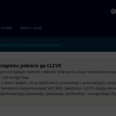
a mreža
Teme i uvidi
Umjesto toga, pogledaj na engleskom?
rograms pokreće ga CLEVR
mjeri primjenom Siemens i Mendix rješenja za usluge industrijama popu
 i još mnogo toga.
s niskim kodom i AI za optimizaciju proizvodnje i automatizaciju posl
m temeljnim sustavima poput SAP, IBM i Salesforce. CLEVR okuplja tehno
 pojednostavljuju poslovanje, povećavaju učinkovitost i omogućavaju digi