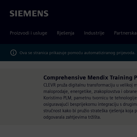
Siemens
Proizvodi i usluge
Rješenja
Industrije
Partnersk
Ova se stranica prikazuje pomoću automatiziranog prijevoda.
Comprehensive Mendix Training P
CLEVR pruža digitalnu transformaciju u velikoj 
maloprodaje, energetike, zrakoplovstva i obrane
Koristimo PLM, pametnu tvornicu te tehnologije 
osiguravajući besprijekornu integraciju s drugi
stručnost kako bi pružio strateška rješenja koja
odgovarala zahtjevima tržišta.