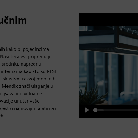
ručnim
h kako bi pojedincima i
Naši tečajevi pripremaju
, srednju, naprednu i
nim temama kao što su REST
 iskustvo, razvoj mobilnih
 Mendix znači ulaganje u
ljšava individualne
ovacije unutar vaše
vješt u najnovijim alatima i
eh.
Play