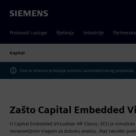
Siemens
Proizvodi i usluge
Rješenja
Industrije
Partnersk
Kapital
Ova se stranica prikazuje pomoću automatiziranog prijevoda.
Zašto Capital Embedded Vir
U Capital Embedded Virtualizer AR Classic, ECU je simuliran 
nenametljivim tragom za duboku analizu. Alat također podrža