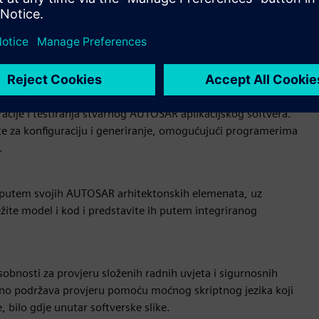
ECU, simulacijskom modelu ciljnog ECU hardvera, uključujući
 Naš softver je prenesen na virtualni ECU i dostupan je za
ecifičnom modelu i integriran u okruženje, pružajući
 s AutoSAR-om.
acije i testiranja stvarnog AUTOSAR aplikacijskog softvera.
te za konfiguraciju i generiranje, omogućujući programerima
.
ze putem svojih AUTOSAR arhitektonskih elemenata, uz
ežite model i kod i predstavite ih putem integriranog
osobnosti za provjeru složenih radnih uvjeta i sigurnosnih
veno podržava provjeru pomoću moćnog skriptnog jezika koji
 bilo gdje unutar softverske slike.