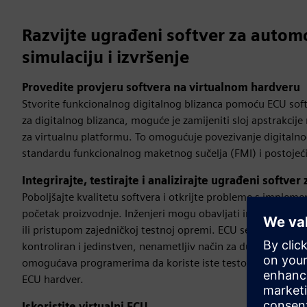
Razvijte ugrađeni softver za autom
simulaciju i izvršenje
Provedite provjeru softvera na virtualnom hardveru
Stvorite funkcionalnog digitalnog blizanca pomoću ECU softv
za digitalnog blizanca, moguće je zamijeniti sloj apstrakci
za virtualnu platformu. To omogućuje povezivanje digitalno
standardu funkcionalnog maketnog sučelja (FMI) i postoje
Integrirajte, testirajte i analizirajte ugrađeni softve
Poboljšajte kvalitetu softvera i otkrijte probleme s impleme
početak proizvodnje. Inženjeri mogu obavljati integraciju i
ili pristupom zajedničkoj testnoj opremi. ECU se može simu
kontroliran i jedinstven, nenametljiv način za duboku analiz
omogućava programerima da koriste iste testove i modele ko
ECU hardver.
Iskoristite virtualni ECU