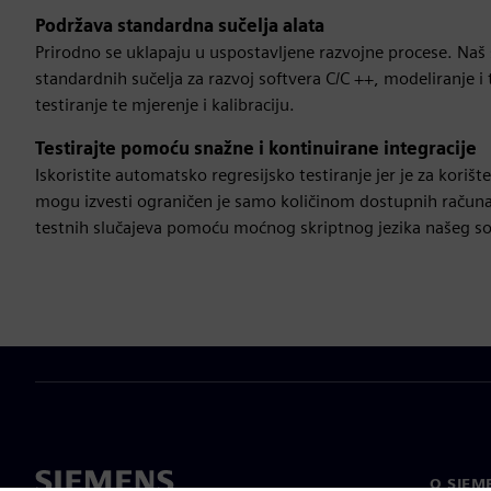
Podržava standardna sučelja alata
Prirodno se uklapaju u uspostavljene razvojne procese. Naš 
standardnih sučelja za razvoj softvera C/C ++, modeliranje i
testiranje te mjerenje i kalibraciju.
Testirajte pomoću snažne i kontinuirane integracije
Iskoristite automatsko regresijsko testiranje jer je za koriš
mogu izvesti ograničen je samo količinom dostupnih računal
testnih slučajeva pomoću moćnog skriptnog jezika našeg so
O SIEM