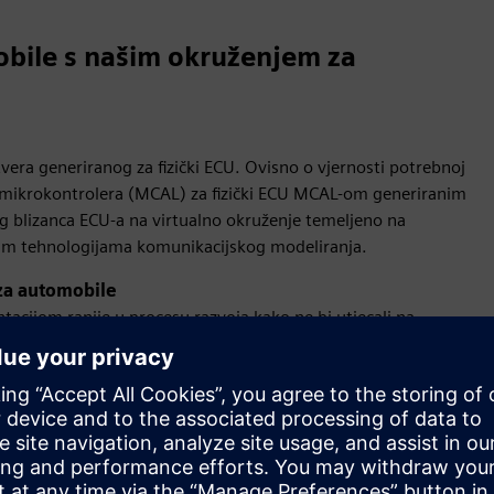
obile s našim okruženjem za
era generiranog za fizički ECU. Ovisno o vjernosti potrebnoj
je mikrokontrolera (MCAL) za fizički ECU MCAL-om generiranim
g blizanca ECU-a na virtualno okruženje temeljeno na
ćim tehnologijama komunikacijskog modeliranja.
r za automobile
ntacijom ranije u procesu razvoja kako ne bi utjecali na
 testiranje softvera na računalu bez potrebe za ECU hardverom
lirati omogućujući provođenje softverskih testova na
u. Podržana su standardna sučelja alata u industriji. To
je koriste za provjeru softvera kada je dostupan stvarni