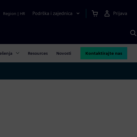
Podrška i zajednica
Prijava
Region
|
HR
P
p
S
ešenja
Resources
Novosti
Kontaktirajte nas