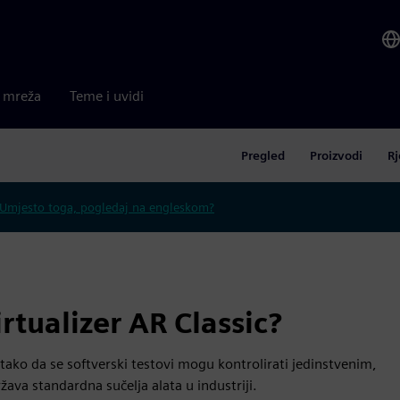
a mreža
Teme i uvidi
Pregled
Proizvodi
Rj
Umjesto toga, pogledaj na engleskom?
tualizer AR Classic?
tako da se softverski testovi mogu kontrolirati jedinstvenim,
va standardna sučelja alata u industriji.