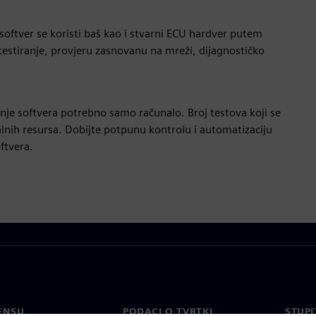
softver se koristi baš kao i stvarni ECU hardver putem
 testiranje, provjeru zasnovanu na mreži, dijagnostičko
tenje softvera potrebno samo računalo. Broj testova koji se
nih resursa. Dobijte potpunu kontrolu i automatizaciju
ftvera.
ENSU
PODACI O TVRTKI
STUPI