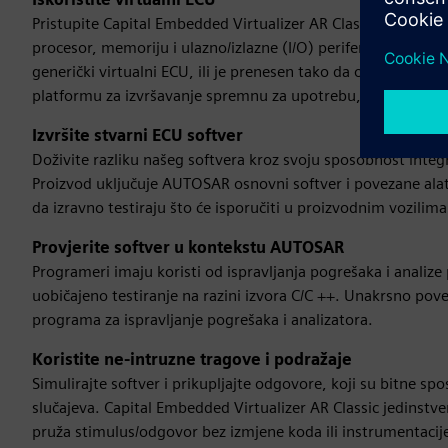
Pristupite Capital Embedded Virtualizer AR Classic Virtual 
procesor, memoriju i ulazno/izlazne (I/O) periferne uređaje.
generički virtualni ECU, ili je prenesen tako da odgovara sp
platformu za izvršavanje spremnu za upotrebu, usklađenu
Izvršite stvarni ECU softver
Doživite razliku našeg softvera kroz svoju sposobnost integr
Proizvod uključuje AUTOSAR osnovni softver i povezane ala
da izravno testiraju što će isporučiti u proizvodnim vozilima
Provjerite softver u kontekstu AUTOSAR
Programeri imaju koristi od ispravljanja pogrešaka i anali
uobičajeno testiranje na razini izvora C/C ++. Unakrsno pov
programa za ispravljanje pogrešaka i analizatora.
Koristite ne-intruzne tragove i podražaje
Simulirajte softver i prikupljajte odgovore, koji su bitne sp
slučajeva. Capital Embedded Virtualizer AR Classic jedinst
pruža stimulus/odgovor bez izmjene koda ili instrumentacije,