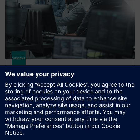
CAPITAL
Capital Connectors
Capital Connectors omogućuje besprijekornu
razmjenu električnih podataka s MCAD, PLM i
simulacijskim alatima.