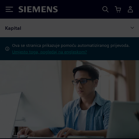
Siemens
Kapital
Ova se stranica prikazuje pomoću automatiziranog prijevoda.
Umjesto toga, pogledaj na engleskom?