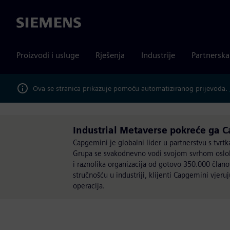
Siemens
Proizvodi i usluge
Rješenja
Industrije
Partnersk
Ova se stranica prikazuje pomoću automatiziranog prijevoda.
Industrial Metaverse pokreće ga 
Capgemini je globalni lider u partnerstvu s tvr
Grupa se svakodnevno vodi svojom svrhom osloba
i raznolika organizacija od gotovo 350.000 čla
stručnošću u industriji, klijenti Capgemini vjeru
operacija.