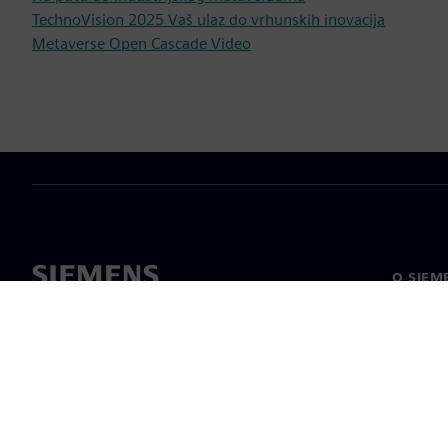
TechnoVision 2025 Vaš ulaz do vrhunskih inovacija
Metaverse Open Cascade Video
O SIEM
O nama
Vodstv
Vijesti i