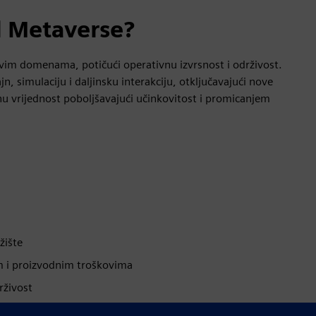
l Metaverse?
vim domenama, potičući operativnu izvrsnost i održivost.
, simulaciju i daljinsku interakciju, otključavajući nove
nu vrijednost poboljšavajući učinkovitost i promicanjem
žište
m i proizvodnim troškovima
rživost
eške i otpad