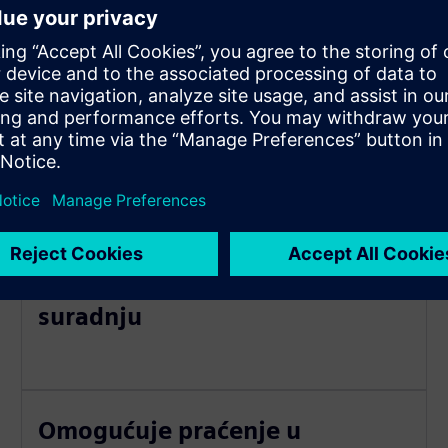
Omogućuje beskonačnu
interakciju u virtualnom
prostoru, promičući globalnu
suradnju
Omogućuje praćenje u