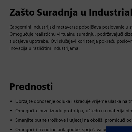
Zašto Suradnja u Industria
Capgemini industrijski metaverse poboljšava poslovanje u s
Omogućuje realističnu virtualnu suradnju, podržavajući dizajn
slučajeve upotrebe. Ovi slučajevi korištenja pokreću poslov
inovacija u različitim industrijama.
Prednosti
Ubrzajte donošenje odluka i skraćuje vrijeme ulaska na tr
Omogućite brzu izradu prototipa, uštedu na materijalni
Smanjite putne troškove i utjecaj na okoliš, promičući od
Omogućiti trenutne prilagodbe, sprječavajući skupe pogr