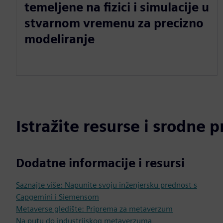
temeljene na fizici i simulacije u
stvarnom vremenu za precizno
modeliranje
Istražite resurse i srodne 
Dodatne informacije i resursi
Saznajte više: Napunite svoju inženjersku prednost s
Capgemini i Siemensom
Metaverse gledište: Priprema za metaverzum
Na putu do industrijskog metaverzuma