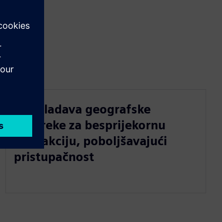
Nadvladava geografske
prepreke za besprijekornu
interakciju, poboljšavajući
pristupačnost