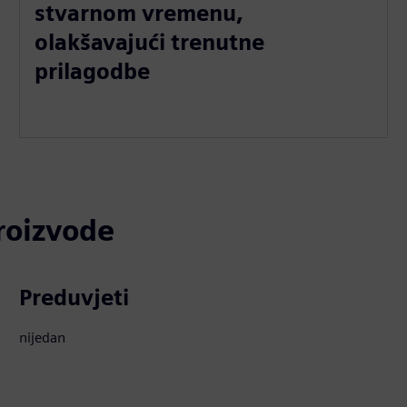
stvarnom vremenu,
olakšavajući trenutne
prilagodbe
proizvode
Preduvjeti
nijedan