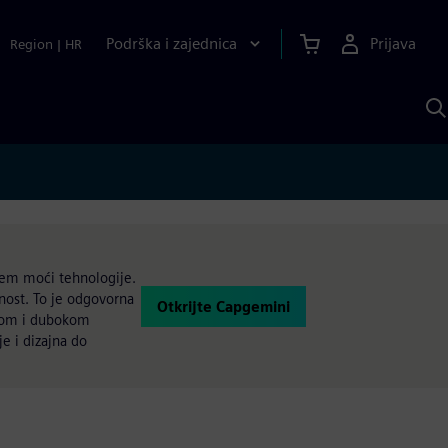
Podrška i zajednica
Prijava
Region
|
HR
P
p
S
njem moći tehnologije.
nost. To je odgovorna
Otkrijte Capgemini
inom i dubokom
je i dizajna do