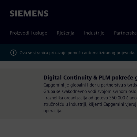
Siemens
Proizvodi i usluge
Rješenja
Industrije
Partnersk
Ova se stranica prikazuje pomoću automatiziranog prijevoda.
Digital Continuity & PLM pokreće
Capgemini je globalni lider u partnerstvu s tvr
Grupa se svakodnevno vodi svojom svrhom osloba
i raznolika organizacija od gotovo 350.000 čla
stručnošću u industriji, klijenti Capgemini vjeru
operacija.