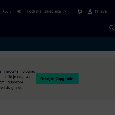
Podrška i zajednica
Prijava
Region
|
HR
P
p
S
njem moći tehnologije.
nost. To je odgovorna
Otkrijte Capgemini
inom i dubokom
je i dizajna do