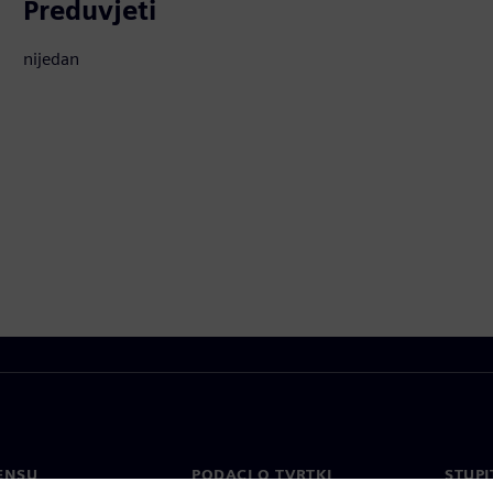
Preduvjeti
nijedan
ENSU
PODACI O TVRTKI
STUPI