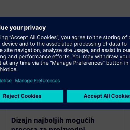
smanjenje vremena i troškova
i transparentnosti
sigurava kontrolu i informirane odluke
janje oblaka poboljšavaju kvalitetu
Dizajn najboljih mogućih
procesa za proizvodni