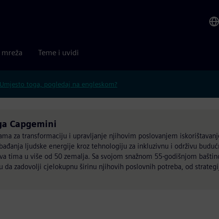
a mreža
Teme i uvidi
Umjesto toga, pogledaj na engleskom?
 ga Capgemini
tkama za transformaciju i upravljanje njihovim poslovanjem iskorištava
đanja ljudske energije kroz tehnologiju za inkluzivnu i održivu buduć
nova tima u više od 50 zemalja. Sa svojom snažnom 55-godišnjom bašt
ju da zadovolji cjelokupnu širinu njihovih poslovnih potreba, od strategi