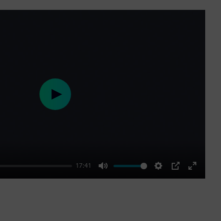
Play
17:41
Mute
Settings
PIP
Enter
fullscre