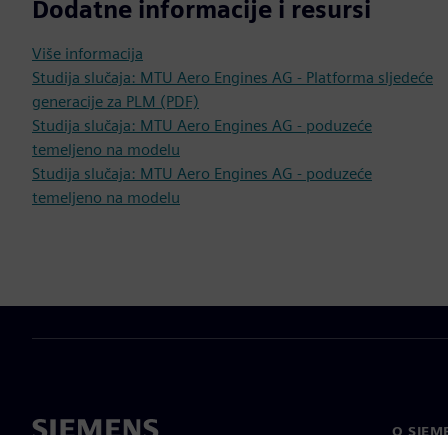
Dodatne informacije i resursi
Više informacija
Studija slučaja: MTU Aero Engines AG - Platforma sljedeće
generacije za PLM (PDF)
Studija slučaja: MTU Aero Engines AG - poduzeće
temeljeno na modelu
Studija slučaja: MTU Aero Engines AG - poduzeće
temeljeno na modelu
O SIEM