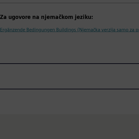
Za ugovore na njemačkom jeziku:
Ergänzende Bedingungen Buildings (Njemačka verzija samo za pr