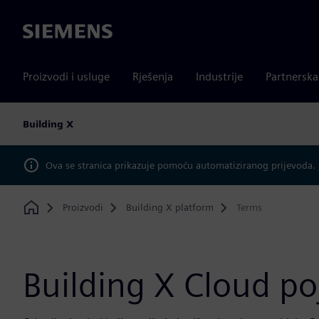
Siemens
Proizvodi i usluge
Rješenja
Industrije
Partnersk
Building X
Ova se stranica prikazuje pomoću automatiziranog prijevoda.
Proizvodi
Building X platform
Terms
Home
Building X Cloud p