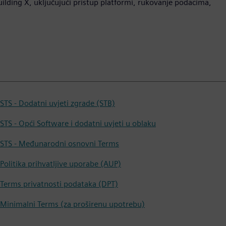
Building X, uključujući pristup platformi, rukovanje podacima,
STS - Dodatni uvjeti zgrade (STB)
STS - Opći Software i dodatni uvjeti u oblaku
STS - Međunarodni osnovni Terms
Politika prihvatljive uporabe (AUP)
Terms privatnosti podataka (DPT)
Minimalni Terms (za proširenu upotrebu)