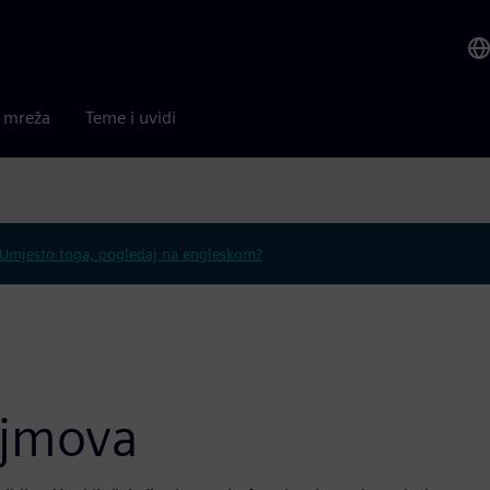
a mreža
Teme i uvidi
Umjesto toga, pogledaj na engleskom?
ojmova