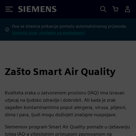
Siemens
Ova se stranica prikazuje pomoću automatiziranog prijevoda.
Umjesto toga, pogledaj na engleskom?
Zašto Smart Air Quality
Kvaliteta zraka u zatvorenom prostoru (IAQ) ima izravan
utjecaj na ljudsko zdravlje i dobrobit. Ali kada je zrak
zagađen kontaminantima poput alergena, virusa, plijesni,
dima i para, ljudi mogu doživjeti značajne nuspojave.
Siemensov program Smart Air Quality pomaže u rješavanju
lošeg IAQ-a višeslojnim pristupom zasnovanom na