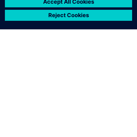
O SIEMENSU
PODACI O TVRTKI
STUPITE U KONTAKT
KARIJERA