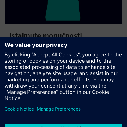
Istaknute mogućnosti
Smart Air Quality oslanja se na znanstveno dokazane
tehnologije za praćenje, dijagnosticiranje i
preporučivanje strategija za rješavanje ekoloških i
zdravstvenih izazova. Možemo dizajnirati rješenje koje
najbolje zadovoljava potrebe vaše zgrade.