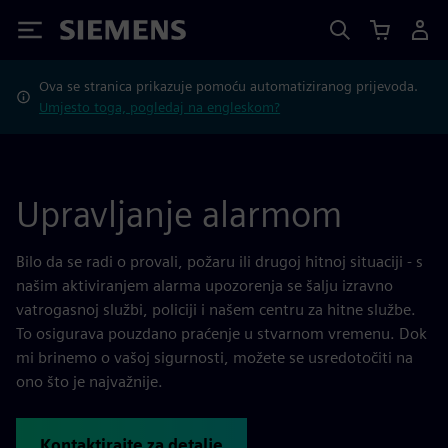
Siemens
Ova se stranica prikazuje pomoću automatiziranog prijevoda.
Umjesto toga, pogledaj na engleskom?
Upravljanje alarmom
Bilo da se radi o provali, požaru ili drugoj hitnoj situaciji - s
našim aktiviranjem alarma upozorenja se šalju izravno
vatrogasnoj službi, policiji i našem centru za hitne službe.
To osigurava pouzdano praćenje u stvarnom vremenu. Dok
mi brinemo o vašoj sigurnosti, možete se usredotočiti na
ono što je najvažnije.
Kontaktirajte za detalje