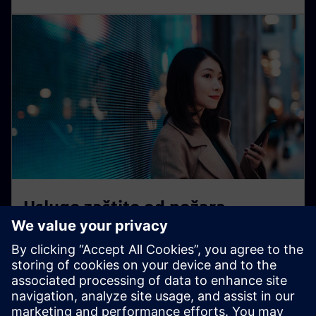
Usluge zaštite od požara
Zaštita ljudi, imovine i zgrada — 24 sata dnevno, 365
dana u godini. Uz tehnologije zasnovane na oblaku i
našim dugogodišnjim iskustvom u području zaštite od
požara.