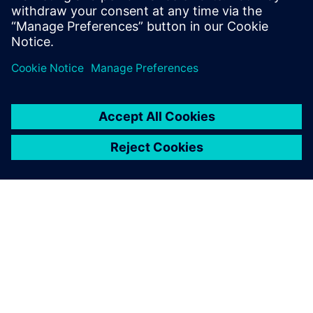
Security
Sigurnosna rješenja ne samo da pomažu u zaštiti vaše
zgrade i njezinih stanara, već i stvaraju dodanu
vrijednost za vašu tvrtku izvan toga.