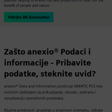
plantsor helping to ensure the safe production of food. For the
benefit of people and nature.
Otkrijte BN Automation
Zašto anexio® Podaci i
informacije - Pribavite
podatke, steknite uvid?
anexio® Data and Information proširuje SIMATIC PCS neo
moćnim rješenjem za prikupljanje, obradu, pohranu i
vizualizaciju operativnih podataka.
Ključne prednosti: praćenje u stvarnom vremenu, odluke