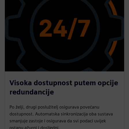
Visoka dostupnost putem opcije
redundancije
Po želji, drugi poslužitelj osigurava povećanu
dostupnost. Automatska sinkronizacija oba sustava
smanjuje zastoje i osigurava da svi podaci uvijek
ostanu ažurni i dosljedni.