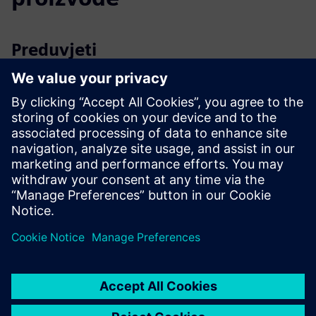
Preduvjeti
Nema podrške za Internet Explorer ≤11
Podržani su Edge, Chrome, Firefox, Safari (najnovije verzije)
Potrebno je najmanje 4 VCPU-a i 32 GB RAM-a
10 GB prostora za pohranu namijenjeno anexio®
1 TB prostora za pohranu namijenjeno anexio® DB
Radni način rada obavezan za sve sustave
10 GB prostora za pohranu namijenjeno anexio® softveru