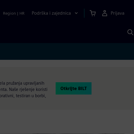
Podrška i zajednica
Prijava
Region
|
HR
P
p
S
la pružanja upravljanih
Otkrijte BILT
nta. Naše rješenje koristi
rativni, testiran u borbi,