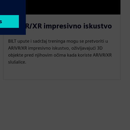
AR/VR/XR impresivno iskustvo
BILT upute i sadržaj treninga mogu se pretvoriti u
AR/VR/XR impresivno iskustvo, oživljavajući 3D
objekte pred njihovim očima kada koriste AR/VR/XR
slušalice.