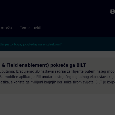
a mreža
Teme i uvidi
Umjesto toga, pogledaj na engleskom?
ng & Field enablement) pokreće ga BILT
m uputama. Izrađujemo 3D nastavni sadržaj za klijente putem našeg mode
e mobilne aplikacije i/ili unutar postojećeg digitalnog ekosustava klije
ezika, a koriste ga milijuni krajnjih korisnika širom svijeta. BILT je korpo