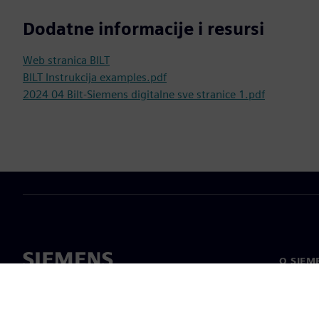
Dodatne informacije i resursi
Web stranica BILT
BILT Instrukcija examples.pdf
2024 04 Bilt-Siemens digitalne sve stranice 1.pdf
O SIEM
O nama
Vodstv