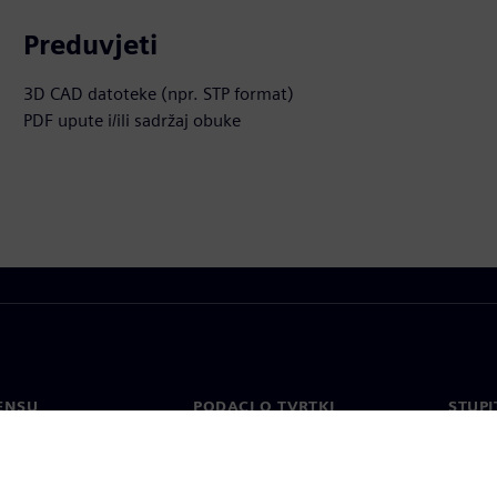
Preduvjeti
3D CAD datoteke (npr. STP format)
PDF upute i/ili sadržaj obuke
ENSU
PODACI O TVRTKI
STUPI
Tvrtka
Konta
o
Odnosi s investitorima
Uredi 