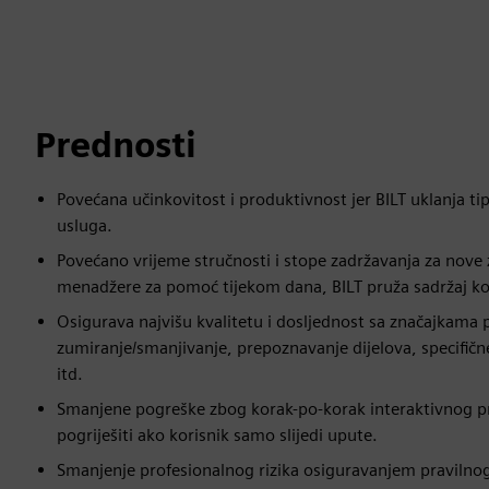
Prednosti
Povećana učinkovitost i produktivnost jer BILT uklanja ti
usluga.
Povećano vrijeme stručnosti i stope zadržavanja za nove 
menadžere za pomoć tijekom dana, BILT pruža sadržaj koji
Osigurava najvišu kvalitetu i dosljednost sa značajkama
zumiranje/smanjivanje, prepoznavanje dijelova, specifičn
itd.
Smanjene pogreške zbog korak-po-korak interaktivnog pro
pogriješiti ako korisnik samo slijedi upute.
Smanjenje profesionalnog rizika osiguravanjem pravilnog