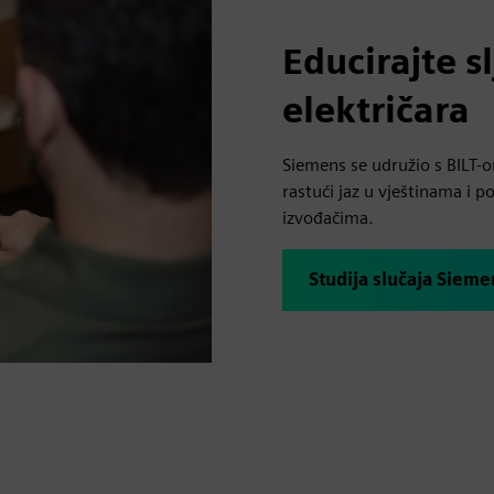
Educirajte s
električara
Siemens se udružio s BILT-o
rastući jaz u vještinama i p
izvođačima.
Studija slučaja Siemen