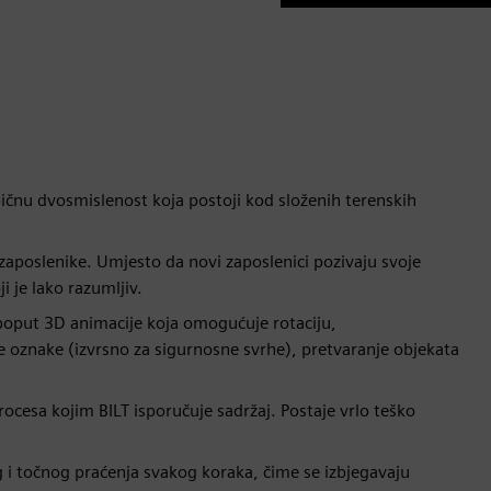
pičnu dvosmislenost koja postoji kod složenih terenskih
zaposlenike. Umjesto da novi zaposlenici pozivaju svoje
 je lako razumljiv.
 poput 3D animacije koja omogućuje rotaciju,
e oznake (izvrsno za sigurnosne svrhe), pretvaranje objekata
cesa kojim BILT isporučuje sadržaj. Postaje vrlo teško
 i točnog praćenja svakog koraka, čime se izbjegavaju