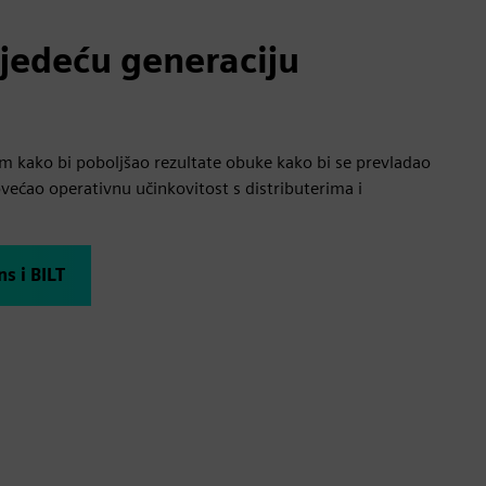
ljedeću generaciju
m kako bi poboljšao rezultate obuke kako bi se prevladao
ovećao operativnu učinkovitost s distributerima i
s i BILT