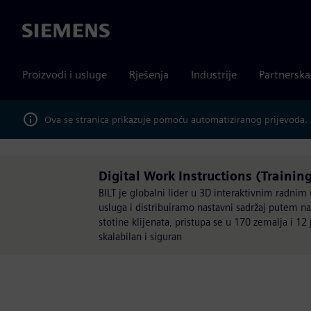
Siemens
Proizvodi i usluge
Rješenja
Industrije
Partnersk
Ova se stranica prikazuje pomoću automatiziranog prijevoda.
Digital Work Instructions (Traini
BILT je globalni lider u 3D interaktivnim radni
usluga i distribuiramo nastavni sadržaj putem naš
stotine klijenata, pristupa se u 170 zemalja i 12 j
skalabilan i siguran