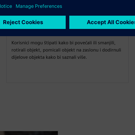
3D Modeli Interaktivnost
Korisnici mogu štipati kako bi povećali ili smanjili,
rotirali objekt, pomicali objekt na zaslonu i dodirnuli
dijelove objekta kako bi saznali više.