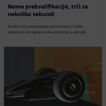
l
u
e
I
n
Nema prekvalifikacije, trči za
a
t
t
P
t
nekoliko sekundi
y
e
t
e
i
r
Model ima neusporedive performanse i može
n
f
pokrenuti simulacije visoke rezolucije u sekundi
g
u
s
l
l
s
c
r
e
e
n