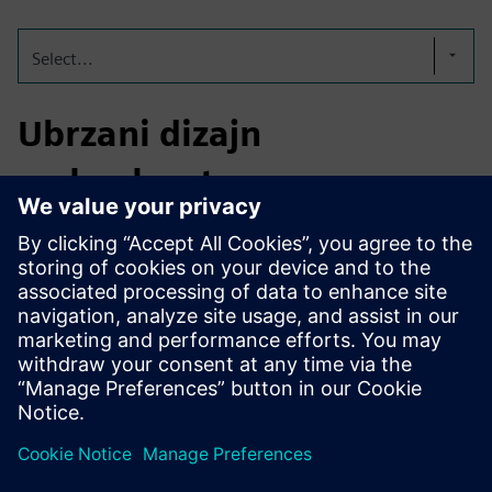
Select...
Ubrzani dizajn
zrakoplovstva
BeyondMath smanjuje "porez na iteraciju" fizičkim
motorom koji predviđa aero-termička opterećenja u
milisekundama. Smanjujemo istraživanje i razvoj za let
vodika i SAF za godine. Od brzog dizajna do "Live Digital
Twins" za sigurnost u stvarnom vremenu, ubrzavamo eru
zrakoplovstva s nultom emisijom.