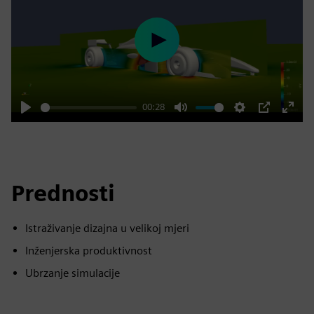
Play
00:28
Play
Mute
Settings
PIP
Enter
fulls
Prednosti
Istraživanje dizajna u velikoj mjeri
Inženjerska produktivnost
Ubrzanje simulacije