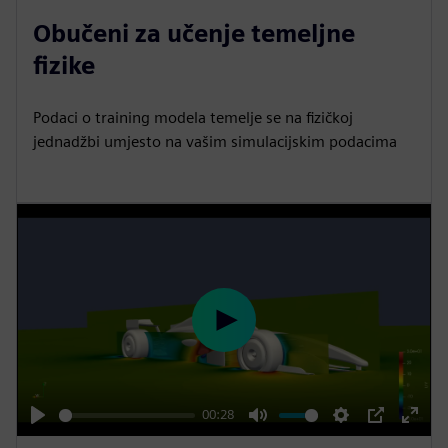
Obučeni za učenje temeljne
fizike
Podaci o training modela temelje se na fizičkoj
jednadžbi umjesto na vašim simulacijskim podacima
P
l
a
y
00:28
P
M
S
P
E