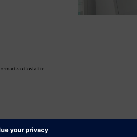
 ormari za citostatike
upiti