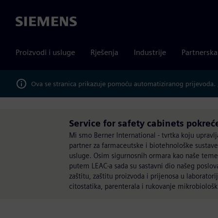
Siemens
Proizvodi i usluge
Rješenja
Industrije
Partnersk
Ova se stranica prikazuje pomoću automatiziranog prijevoda.
Service for safety cabinets pokreć
Mi smo Berner International - tvrtka koju uprav
partner za farmaceutske i biotehnološke sustave 
usluge. Osim sigurnosnih ormara kao naše temel
putem LEAC-a sada su sastavni dio našeg poslov
zaštitu, zaštitu proizvoda i prijenosa u laborato
citostatika, parenterala i rukovanje mikrobiološ