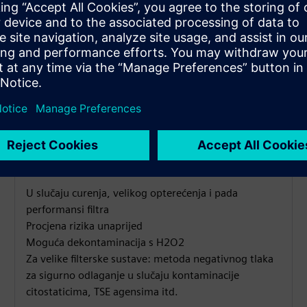
Promjena filtra
U slučaju curenja, velikog opterećenja i pada
performansi filtra
Procjena rizika unaprijed
Moguća dekontaminacija s H2O2
Za velike filterske sustave: metoda negativnog tlaka
za sigurno odlaganje u slučaju kontaminacije
citostaticima, TSE agensima itd.