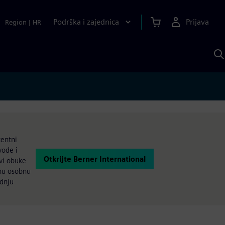
Podrška i zajednica
Prijava
Region
|
HR
P
p
S
tentni
vode i
Otkrijte Berner International
vi obuke
lnu osobnu
odnju