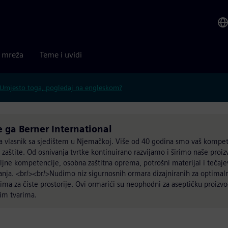
a mreža
Teme i uvidi
Umjesto toga, pogledaj na engleskom?
e ga Berner International
lja vlasnik sa sjedištem u Njemačkoj. Više od 40 godina smo vaš kompe
zaštite. Od osnivanja tvrtke kontinuirano razvijamo i širimo naše proiz
jne kompetencije, osobna zaštitna oprema, potrošni materijal i tečaje
anja. <br/><br/>Nudimo niz sigurnosnih ormara dizajniranih za optima
rijima za čiste prostorije. Ovi ormarići su neophodni za aseptičku proizv
kim tvarima.