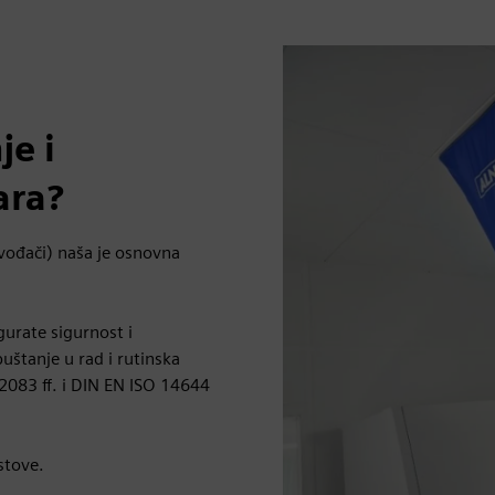
je i
ara?
zvođači) naša je osnovna
gurate sigurnost i
uštanje u rad i rutinska
2083 ff. i DIN EN ISO 14644
stove.