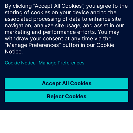
Definicija zasnovana na modelu - smanjenje troškova,
poboljšana kvaliteta
Preduvjeti
Osnovno razumijevanje NX-a.