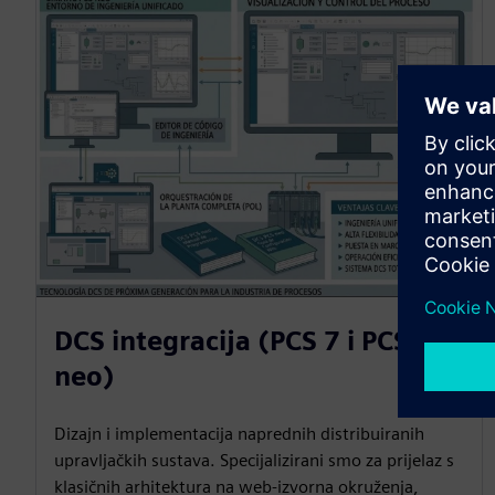
DCS integracija (PCS 7 i PCS
neo)
Dizajn i implementacija naprednih distribuiranih
upravljačkih sustava. Specijalizirani smo za prijelaz s
klasičnih arhitektura na web-izvorna okruženja,