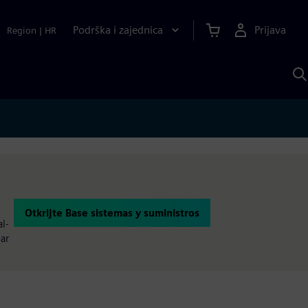
Podrška i zajednica
Prijava
Region
|
HR
P
p
S
Otkrijte Base sistemas y suministros
l-
ar