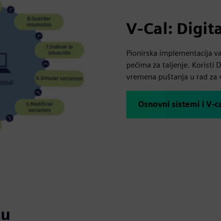
V-Cal: Digit
Pionirska implementacija v
pećima za taljenje. Koristi
vremena puštanja u rad za
Osnovni sistemi i V-c
tu