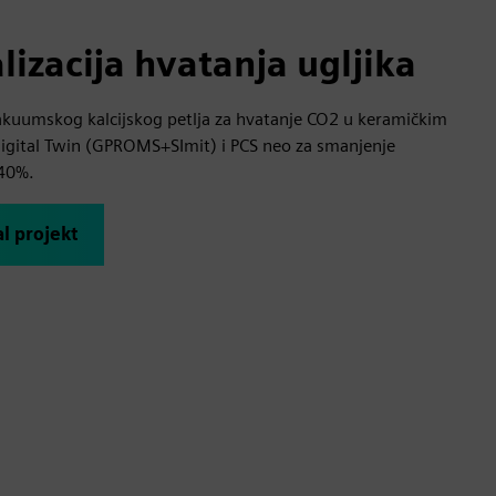
alizacija hvatanja ugljika
akuumskog kalcijskog petlja za hvatanje CO2 u keramičkim
 Digital Twin (GPROMS+SImit) i PCS neo za smanjenje
 40%.
al projekt