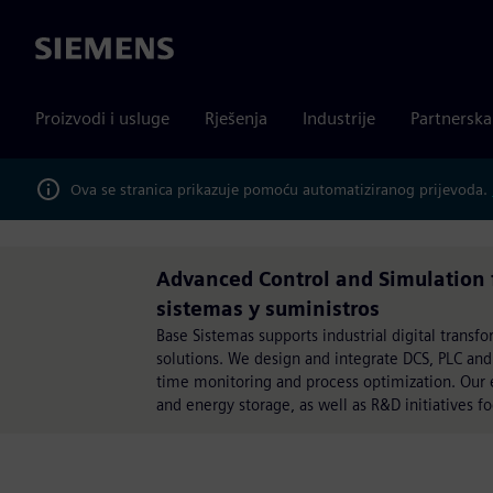
Siemens
Proizvodi i usluge
Rješenja
Industrije
Partnersk
Ova se stranica prikazuje pomoću automatiziranog prijevoda.
Advanced Control and Simulation 
sistemas y suministros
Base Sistemas supports industrial digital tra
solutions. We design and integrate DCS, PLC and
time monitoring and process optimization. Our e
and energy storage, as well as R&D initiatives f