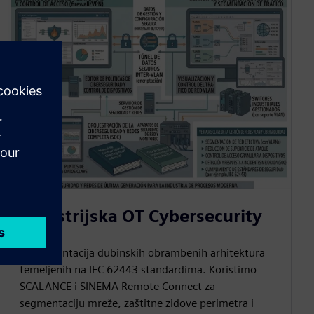
Industrijska OT Cybersecurity
Implementacija dubinskih obrambenih arhitektura
temeljenih na IEC 62443 standardima. Koristimo
SCALANCE i SINEMA Remote Connect za
segmentaciju mreže, zaštitne zidove perimetra i