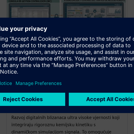
Simulacija visoke vjernosti
(SIMIT i gPROMS)
Razvoj digitalnih blizanaca ultra visoke vjernosti koji
integriraju rigoroznu kemijsku kinetiku s
dinamičkom simulacijom signala. To omogućuje