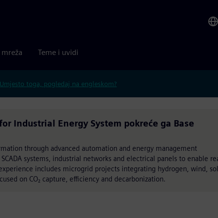
a mreža
Teme i uvidi
Umjesto toga, pogledaj na engleskom?
for Industrial Energy System pokreće ga Base
nsformation through advanced automation and energy management
 SCADA systems, industrial networks and electrical panels to enable rea
xperience includes microgrid projects integrating hydrogen, wind, sol
ocused on CO₂ capture, efficiency and decarbonization.