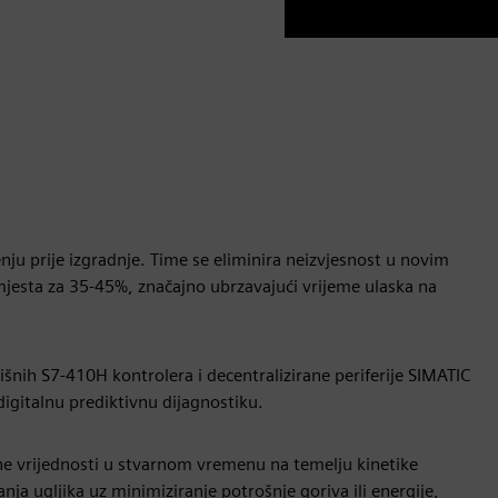
u prije izgradnje. Time se eliminira neizvjesnost u novim
 mjesta za 35-45%, značajno ubrzavajući vrijeme ulaska na
ih S7-410H kontrolera i decentralizirane periferije SIMATIC
gitalnu prediktivnu dijagnostiku.
ne vrijednosti u stvarnom vremenu na temelju kinetike
ja ugljika uz minimiziranje potrošnje goriva ili energije,