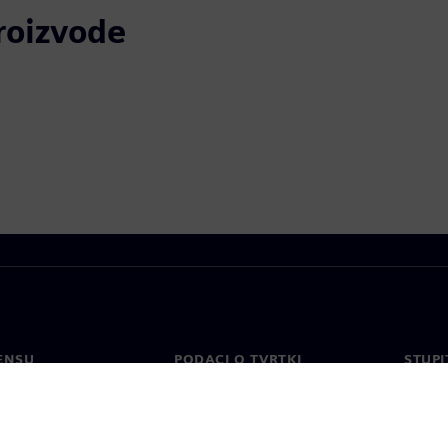
proizvode
ENSU
PODACI O TVRTKI
STUPI
Tvrtka
Konta
o
Odnosi s investitorima
Uredi 