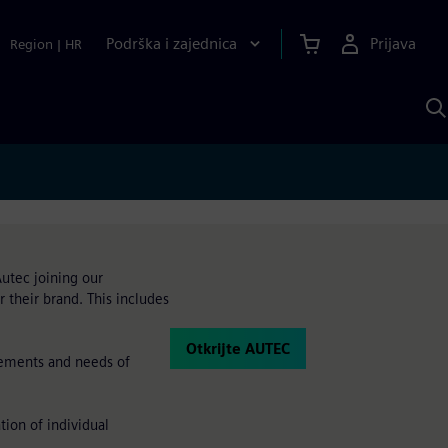
Podrška i zajednica
Prijava
Region
|
HR
P
p
S
Autec joining our
 their brand. This includes
Otkrijte AUTEC
rements and needs of
tion of individual