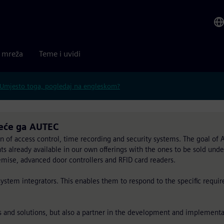
a mreža
Teme i uvidi
Umjesto toga, pogledaj na engleskom?
reće ga AUTEC
n of access control, time recording and security systems. The goal of 
already available in our own offerings with the ones to be sold under
ise, advanced door controllers and RFID card readers.
ystem integrators. This enables them to respond to the specific requi
ts and solutions, but also a partner in the development and implementa