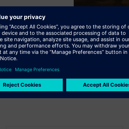
P™ V2 i SecuCrypt®)
urnog pristupa)