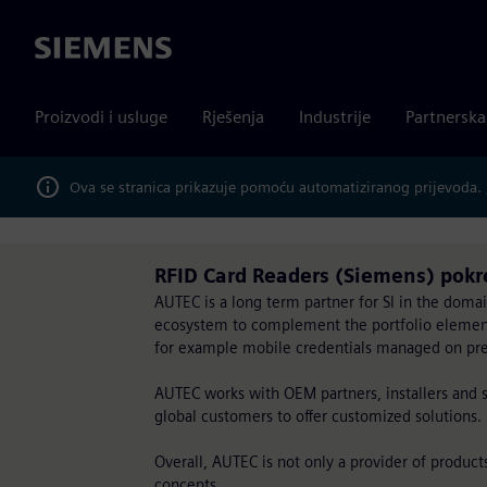
Siemens
Proizvodi i usluge
Rješenja
Industrije
Partnersk
Ova se stranica prikazuje pomoću automatiziranog prijevoda.
RFID Card Readers (Siemens) pok
AUTEC is a long term partner for SI in the domai
ecosystem to complement the portfolio elements 
for example mobile credentials managed on prem
AUTEC works with OEM partners, installers and s
global customers to offer customized solutions.
Overall, AUTEC is not only a provider of produc
concepts.