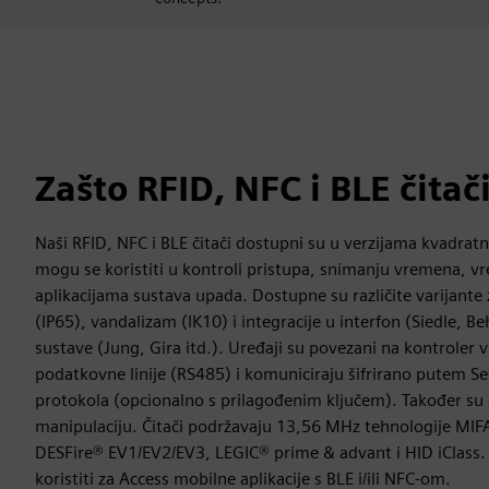
Zašto RFID, NFC i BLE čitač
Naši RFID, NFC i BLE čitači dostupni su u verzijama kvadratnih
mogu se koristiti u kontroli pristupa, snimanju vremena, vr
aplikacijama sustava upada. Dostupne su različite varijante 
(IP65), vandalizam (IK10) i integracije u interfon (Siedle, Be
sustave (Jung, Gira itd.). Uređaji su povezani na kontroler 
podatkovne linije (RS485) i komuniciraju šifrirano putem 
protokola (opcionalno s prilagođenim ključem). Također su
manipulaciju. Čitači podržavaju 13,56 MHz tehnologije MI
DESFire® EV1/EV2/EV3, LEGIC® prime & advant i HID iClass
koristiti za Access mobilne aplikacije s BLE i/ili NFC-om.