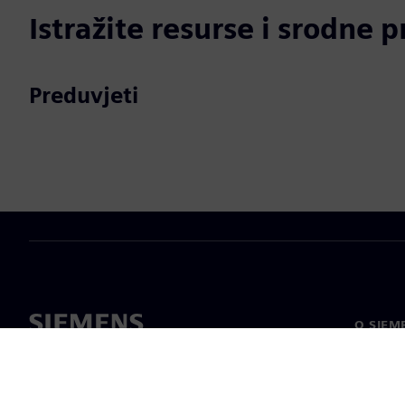
Istražite resurse i srodne 
Preduvjeti
O SIEM
O nama
Vodstv