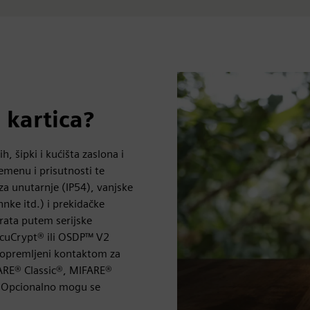
i kartica?
, šipki i kućišta zaslona i
emenu i prisutnosti te
za unutarnje (IP54), vanjske
hnke itd.) i prekidačke
vrata putem serijske
SecuCrypt® ili OSDP™ V2
 opremljeni kontaktom za
FARE® Classic®, MIFARE®
. Opcionalno mogu se