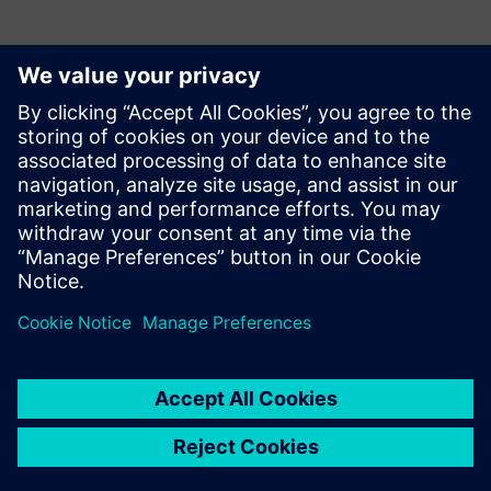
Istražite resurse i srodne
proizvode
Preduvjeti
Ništa