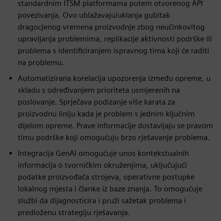
standardnim ITSM platformama putem otvorenog API
povezivanja. Ovo ublažavaju/uklanja gubitak
dragocjenog vremena proizvodnje zbog neučinkovitog
upravljanja problemima, replikacije aktivnosti podrške ili
problema s identificiranjem ispravnog tima koji će raditi
na problemu.
Automatizirana korelacija upozorenja između opreme, u
skladu s određivanjem prioriteta usmjerenih na
poslovanje. Sprječava podizanje više karata za
proizvodnu liniju kada je problem s jednim ključnim
dijelom opreme. Prave informacije dostavljaju se pravom
timu podrške koji omogućuju brzo rješavanje problema.
Integracija GenAI omogućuje unos kontekstualnih
informacija o tvorničkim okruženjima, uključujući
podatke proizvođača strojeva, operativne postupke
lokalnog mjesta i članke iz baze znanja. To omogućuje
službi da dijagnosticira i pruži sažetak problema i
predloženu strategiju rješavanja.