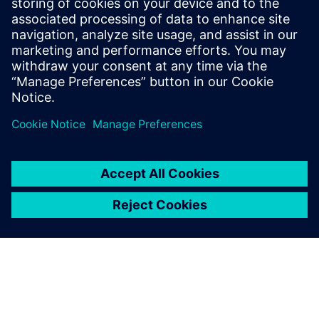
podatke o tvornici, uobičajene incidente i povijesne
zapise kako bi pružio predloženo rješenje problema,
opet unutar karte za podršku.