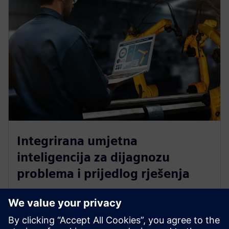
Integrirana umjetna
inteligencija za dijagnozu
problema i prijedlog rješenja
Identificirani problemi analiziraju se kako bi se dobio
sažetak problema koji se dodaje na kartu za podršku.
GenAI koristi prethodno unesene kontekstualne