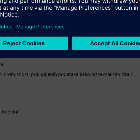
ma
i i robusnosti prikupljenih podataka kako biste maksimizirali
o imovini