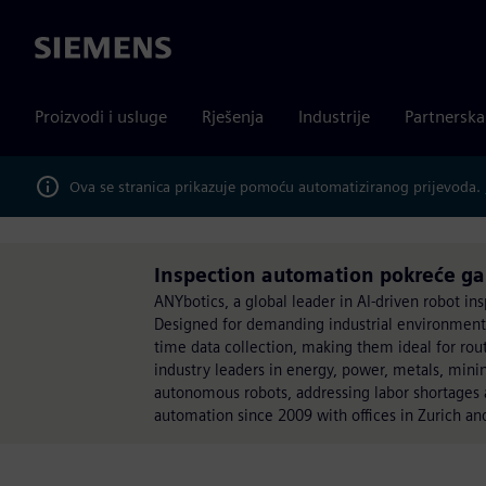
Siemens
Proizvodi i usluge
Rješenja
Industrije
Partnersk
Ova se stranica prikazuje pomoću automatiziranog prijevoda.
Inspection automation pokreće g
ANYbotics, a global leader in AI-driven robot insp
Designed for demanding industrial environments
time data collection, making them ideal for rou
industry leaders in energy, power, metals, min
autonomous robots, addressing labor shortages 
automation since 2009 with offices in Zurich an