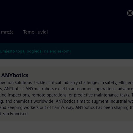
a mreža
Teme i uvidi
Umjesto toga, pogledaj na engleskom?
a ANYbotics
ection solutions, tackles critical industry challenges in safety, efficienc
, ANYbotics' ANYmal robots excel in autonomous operations, advanced
tine inspections, remote operations, or predictive maintenance tasks. 
ing, and chemicals worldwide, ANYbotics aims to augment industrial w
and keeping workers out of harm's way. ANYbotics has been shaping the
d San Francisco.