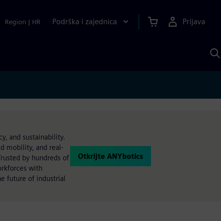
Podrška i zajednica
Prijava
Region
|
HR
P
p
S
y, and sustainability.
 mobility, and real-
Otkrijte ANYbotics
Trusted by hundreds of
orkforces with
 future of industrial