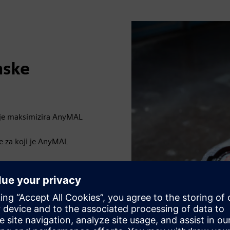
nske
cije maksimizira AnyMAL
e za koji je AnyMAL
zona 1 plinski tip IIA