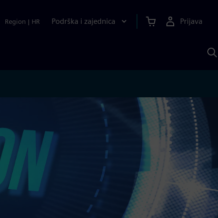
Podrška i zajednica
Prijava
Region
|
HR
P
p
S