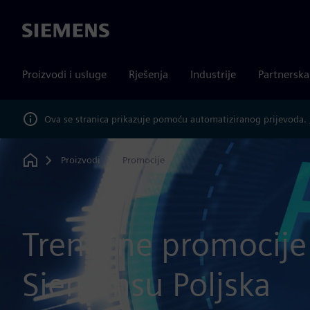
Siemens
Proizvodi i usluge
Rješenja
Industrije
Partnersk
Ova se stranica prikazuje pomoću automatiziranog prijevoda.
Proizvodi
Promocije
Home
Trenutne promocije
Siemensu Poljska