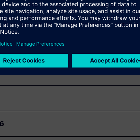
ntifikacijski sustavi
 6