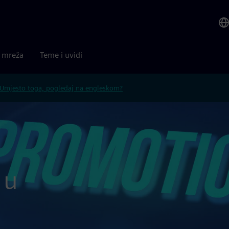
a mreža
Teme i uvidi
Umjesto toga, pogledaj na engleskom?
 u