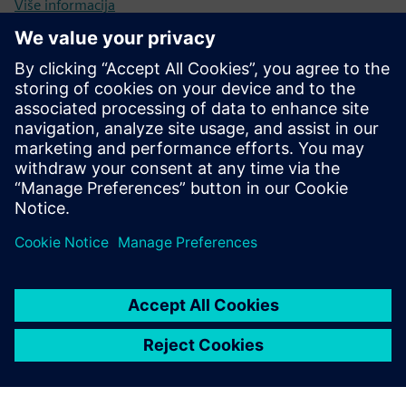
Više informacija
Studija slučaja: Rješenje kontrole pristupa za Sveučilište
Rockhurst
Studija slučaja: Rješenje za kontrolu pristupa za Portage
Power
Preduvjeti
Ništa