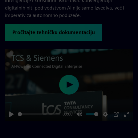
inteligencije i korisničkih iskustava. Konvergencija
digitalnih niti pod vodstvom AI nije samo izvediva, već i
imperativ za autonomno poduzeće.
Pročitajte tehničku dokumentaciju
Play
03:06
Play
Mute
Settings
PIP
Enter
fulls