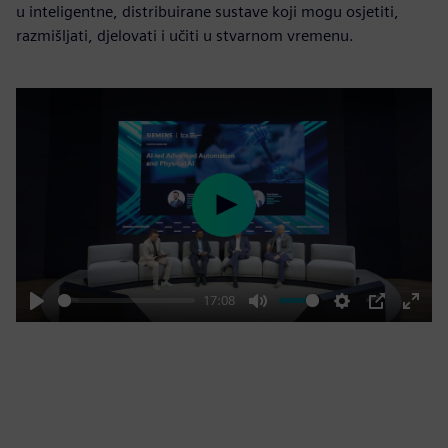
u inteligentne, distribuirane sustave koji mogu osjetiti,
razmišljati, djelovati i učiti u stvarnom vremenu.
Play
17:08
Play
Mute
Settings
PIP
Enter
fulls