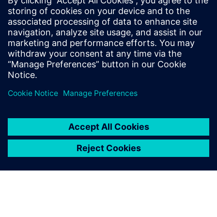
Multidisciplinarni razvoj
zahtijeva multidisciplinu
Složenost proizvoda i dalje bubri, bez znakova
usporavanja. Proizvođači moraju iskoristiti ovu
složenost kako bi stvorili konkurentsku prednost,
istodobno naglašavajući održivost tijekom cijelog
životnog ciklusa proizvoda.