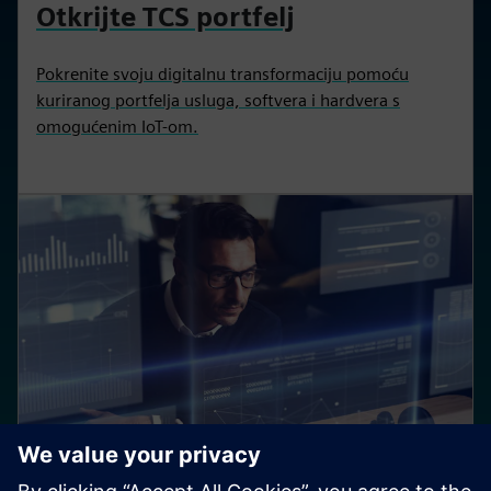
Otkrijte TCS portfelj
Pokrenite svoju digitalnu transformaciju pomoću
kuriranog portfelja usluga, softvera i hardvera s
omogućenim IoT-om.
BLOG