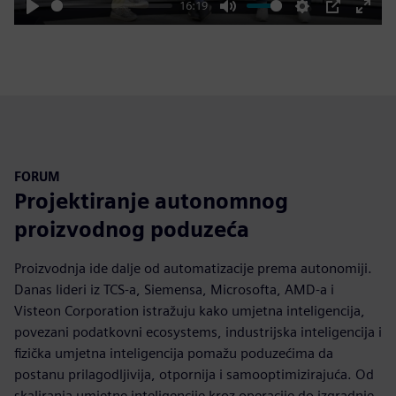
16:19
Play
Mute
Settings
PIP
Enter
fulls
FORUM
Projektiranje autonomnog
proizvodnog poduzeća
Proizvodnja ide dalje od automatizacije prema autonomiji.
Danas lideri iz TCS-a, Siemensa, Microsofta, AMD-a i
Visteon Corporation istražuju kako umjetna inteligencija,
povezani podatkovni ecosystems, industrijska inteligencija i
fizička umjetna inteligencija pomažu poduzećima da
postanu prilagodljivija, otpornija i samooptimizirajuća. Od
skaliranja umjetne inteligencije kroz operacije do izgradnje