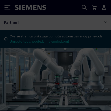
Siemens
Partneri
Ova se stranica prikazuje pomoću automatiziranog prijevoda.
Umjesto toga, pogledaj na engleskom?