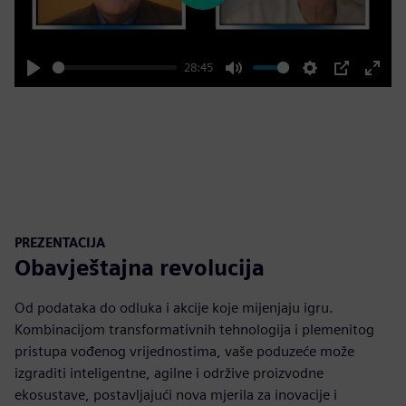
28:45
Play
Mute
Settings
PIP
Enter
fulls
PREZENTACIJA
Obavještajna revolucija
Od podataka do odluka i akcije koje mijenjaju igru.
Kombinacijom transformativnih tehnologija i plemenitog
pristupa vođenog vrijednostima, vaše poduzeće može
izgraditi inteligentne, agilne i održive proizvodne
ekosustave, postavljajući nova mjerila za inovacije i