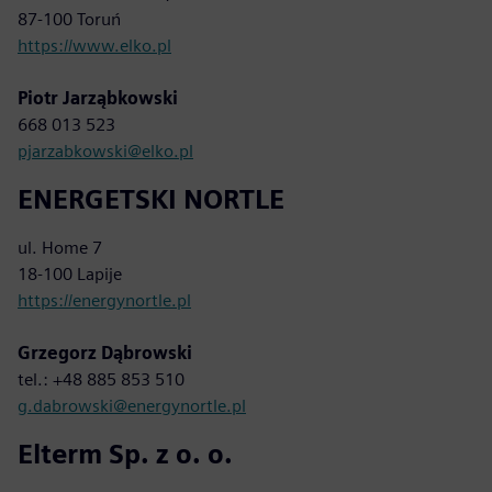
87-100 Toruń
https://www.elko.pl
Piotr Jarząbkowski
668 013 523
pjarzabkowski@elko.pl
ENERGETSKI NORTLE
ul. Home 7
18-100 Lapije
https://energynortle.pl
Grzegorz Dąbrowski
tel.: +48 885 853 510
g.dabrowski@energynortle.pl
Elterm Sp. z o. o.