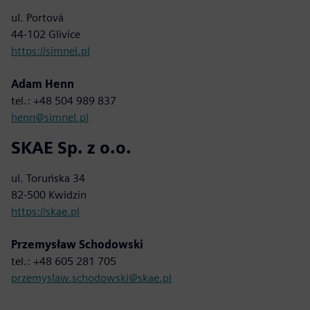
ul. Portová
44-102 Glivice
https://simnel.pl
Adam Henn
tel.: +48 504 989 837
henn@simnel.pl
SKAE Sp. z o.o.
ul. Toruńska 34
82-500 Kwidzin
https://skae.pl
Przemysław Schodowski
tel.: +48 605 281 705
przemyslaw.schodowski@skae.pl