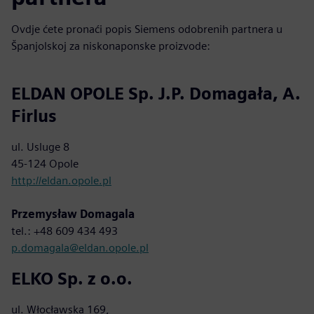
Ovdje ćete pronaći popis Siemens odobrenih partnera u
Španjolskoj za niskonaponske proizvode:
ELDAN OPOLE Sp. J.P. Domagała, A.
Firlus
ul. Usluge 8
45-124 Opole
http://eldan.opole.pl
Przemysław Domagala
tel.: +48 609 434 493
p.domagala@eldan.opole.pl
ELKO Sp. z o.o.
ul. Włocławska 169,