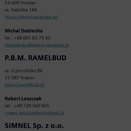
53-609 Vroclav
ul. Fabrička 18A
https://elterm.wroclaw.pl/
Michal Dubienko
tel.: +48 601 83 75 43
mdubienko@elterm.wroclaw.pl
P.B.M. RAMELBUD
ul. U priručniku 8b
31-587 Krakov
https://ramelbud.pl
Robert Leszczak
tel.: +48 728 360 965
robert.leszczak@ramelbud.pl
SIMNEL Sp. z o.o.