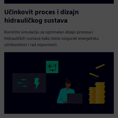
Učinkovit proces i dizajn
hidrauličkog sustava
Koristite simulaciju za optimalan dizajn procesa i
hidrauličkih sustava kako biste osigurali energetsku
učinkovitost i rad otpornosti.