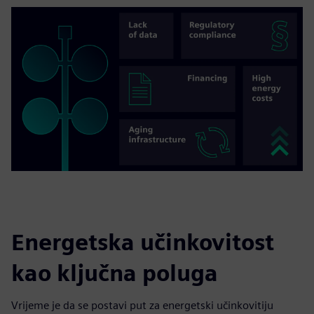
Energetska učinkovitost
kao ključna poluga
Vrijeme je da se postavi put za energetski učinkovitiju