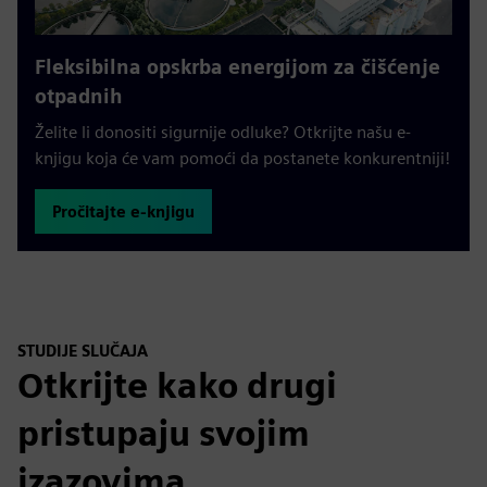
Fleksibilna opskrba energijom za čišćenje
otpadnih
Želite li donositi sigurnije odluke? Otkrijte našu e-
knjigu koja će vam pomoći da postanete konkurentniji!
Pročitajte e-knjigu
STUDIJE SLUČAJA
Otkrijte kako drugi
pristupaju svojim
izazovima