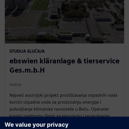
STUDIJA SLUČAJA
ebswien kläranlage & tierservice
Ges.m.b.H
Austrija
Najveći austrijski projekt pročišćavanja otpadnih voda
koristi otpadne vode za proizvodnju energije i
poboljšanje klimatske ravnoteže u Beču. Operater
koristi platformu Simit za simulaciju i moduliranje
procesa u postrojenju.