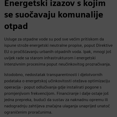
Energetski izazov s kojim
se suočavaju komunalije
otpad
Usluge za otpadne vode su pod sve većim pritiskom da
ispune strože energetski neutralne propise, poput Direktive
EU o pročišćavanju urbanih otpadnih voda. Ipak, mnogi još
uvijek rade sa starom infrastrukturom i energetski
intenzivnim procesima poput neučinkovitog prozračivanja.
Istodobno, nedostatak transparentnosti i djelotvornih
podataka o energetskoj učinkovitosti otežava optimizaciju
operacija - poput odlučivanja gdje instalirati pogone s
promjenjivom frekvencijom. Financiranje i dalje ostaje još
jedna prepreka, budući da sustav za naknadnu opremu ili
nadogradnju zahtijeva značajna ulaganja unaprijed unatoč
ograničenim proračunima.