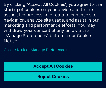
STUDIJA SLUČAJA
Calvià 2000
Španjolska
Općinsko vodovodno preduzeće na Majorci
moderniziralo je svoje operacije otpadnih voda i