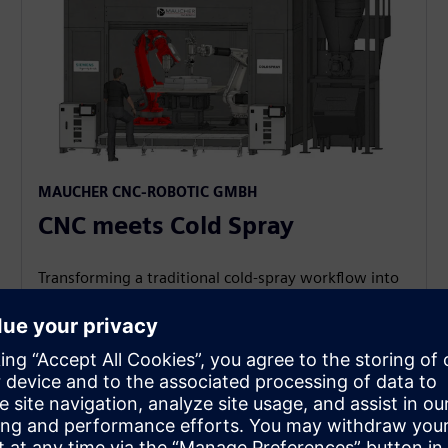
MAUCHER CNC-ROBOTIC GMBH​
CNC meets Cold Spray​
Transforming a traditional cold‑spray workflow into
a modern, multi‑axis CNC‑robotic manufacturing
solution with SINUMERIK ONE with Run MyRobot
/Direct Control V2.0 and advanced robot kinematics.​