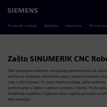
Siemens
Proizvodi i usluge
Rješenja
Industrije
Partnersk
Zašto SINUMERIK CNC Robo
CNC upravljana robotika omogućuje pametniji put do autom
platforma smanjuje inženjerski napor, pojednostavljuje integr
rada s više sustava. To znači stabilna sučelja, lakše puštanje 
performanse u cijelom radnom prostoru robota. Pruža veću 
dosljedniju kvalitetu i tijekove rada s kojima postojeći st
lako podnijeti.