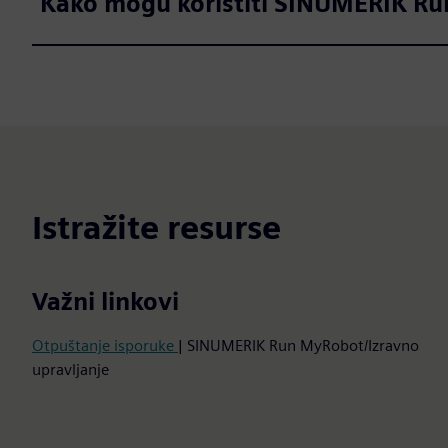
Kako mogu koristiti SINUMERIK R
Istražite resurse
Važni linkovi
Otpuštanje isporuke
| SINUMERIK Run MyRobot/Izravno
upravljanje