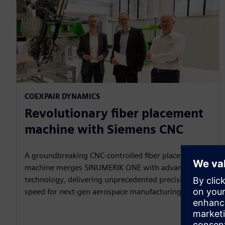
COEXPAIR DYNAMICS​
Revolutionary fiber placement
machine with Siemens CNC
A groundbreaking CNC‑controlled fiber placement
machine merges SINUMERIK ONE with advanced AFP
technology, delivering unprecedented precision and
speed for next‑gen aerospace manufacturing.​