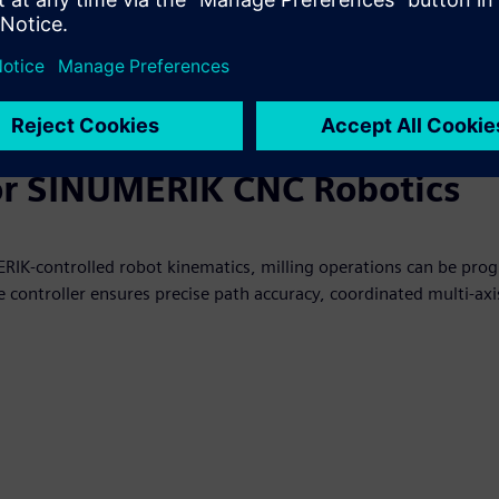
Read more
for SINUMERIK CNC Robotics
IK‑controlled robot kinematics, milling operations can be prog
 controller ensures precise path accuracy, coordinated multi‑ax