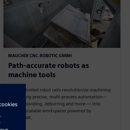
MAUCHER CNC-ROBOTIC GMBH​
Path-accurate robots as
machine tools​
CNC-controlled robot cells revolutionize machining
by bringing precise, multi‑process automation—
cutting, bonding, deburring and more — into
flexible, scalable workspaces powered by
SINUMERIK.​