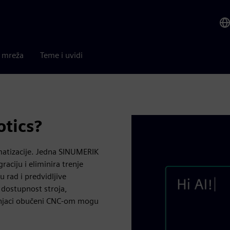
a mreža
Teme i uvidi
tics?
atizacije. Jedna SINUMERIK
aciju i eliminira trenje
u rad i predvidljive
dostupnost stroja,
ručnjaci obučeni CNC-om mogu