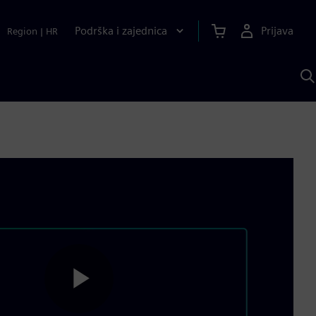
Podrška i zajednica
Prijava
Region
|
HR
P
p
S
Play