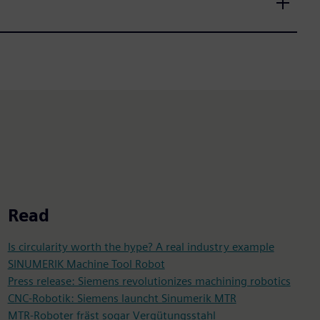
Read
Is circularity worth the hype? A real industry example
SINUMERIK Machine Tool Robot
Press release: Siemens revolutionizes machining robotics
CNC-Robotik: Siemens launcht Sinumerik MTR
MTR-Roboter fräst sogar Vergütungsstahl